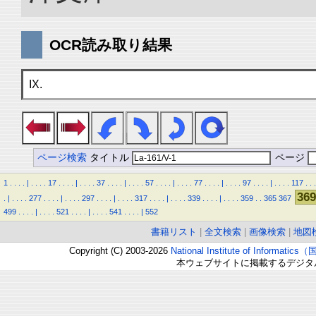
OCR読み取り結果
IX.
ページ検索
タイトル
ページ
1
.
.
.
.
|
.
.
.
.
17
.
.
.
.
|
.
.
.
.
37
.
.
.
.
|
.
.
.
.
57
.
.
.
.
|
.
.
.
.
77
.
.
.
.
|
.
.
.
.
97
.
.
.
.
|
.
.
.
.
117
.
.
.
369
.
|
.
.
.
.
277
.
.
.
.
|
.
.
.
.
297
.
.
.
.
|
.
.
.
.
317
.
.
.
.
|
.
.
.
.
339
.
.
.
.
|
.
.
.
.
359
.
.
365
367
499
.
.
.
.
|
.
.
.
.
521
.
.
.
.
|
.
.
.
.
541
.
.
.
.
|
552
書籍リスト
|
全文検索
|
画像検索
|
地図
Copyright (C) 2003-2026
National Institute of Inform
本ウェブサイトに掲載するデジタ