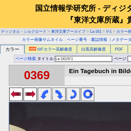
国立情報学研究所 - ディ
『東洋文庫所蔵』
ディジタル・シルクロード
>
東洋文庫アーカイブ
>
La-161
>
V-1
>
カラー
カラー画像サムネイル
-
ページ番号
-
書誌情報（メタデー
カラー
IIIFカラー高解像度
白黒高解像度
PDF
ページ検索
タイトル
ページ
Ein Tagebuch in Bilde
0369