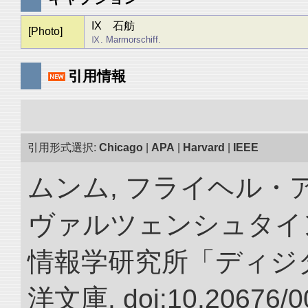
IX 石舫
[Photo]
Ⅸ. Marmorschiff.
引用情報
引用形式選択:
Chicago
|
APA
|
Harvard
|
IEEE
ムンム, フライヘル・
ヴァルツェンシュタイン.
情報学研究所「ディジ
洋文庫. doi:10.20676/0