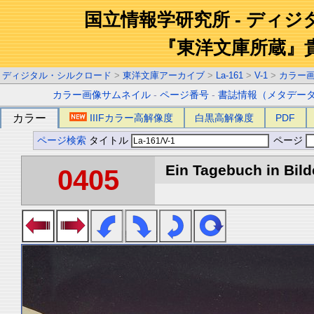
国立情報学研究所 - ディ
『東洋文庫所蔵』
ディジタル・シルクロード
>
東洋文庫アーカイブ
>
La-161
>
V-1
>
カラー
カラー画像サムネイル
-
ページ番号
-
書誌情報（メタデー
カラー
IIIFカラー高解像度
白黒高解像度
PDF
ページ検索
タイトル
ページ
Ein Tagebuch in Bilde
0405