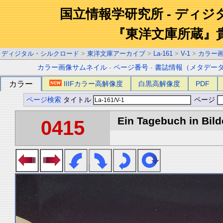
国立情報学研究所 - ディ
『東洋文庫所蔵』
ディジタル・シルクロード
>
東洋文庫アーカイブ
>
La-161
>
V-1
>
カラー
カラー画像サムネイル
-
ページ番号
-
書誌情報（メタデー
カラー
IIIFカラー高解像度
白黒高解像度
PDF
ページ検索
タイトル
ページ
Ein Tagebuch in Bilde
0415