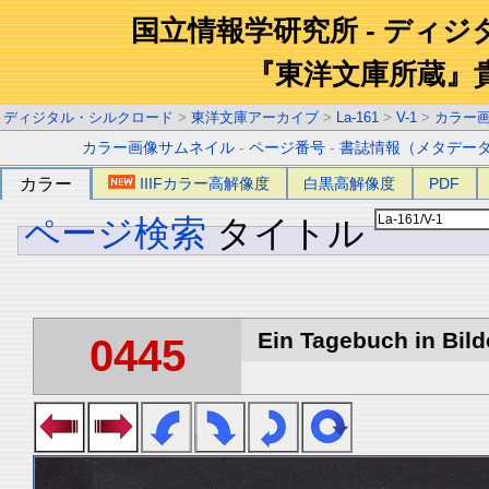
国立情報学研究所 - ディ
『東洋文庫所蔵』
ディジタル・シルクロード
>
東洋文庫アーカイブ
>
La-161
>
V-1
>
カラー
カラー画像サムネイル
-
ページ番号
-
書誌情報（メタデー
カラー
IIIFカラー高解像度
白黒高解像度
PDF
ページ検索
タイトル
Ein Tagebuch in Bilde
0445