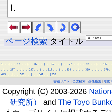
I.
ページ検索
タイトル
1
.
.
.
.
|
.
.
.
.
17
.
.
.
.
|
.
.
.
.
37
.
.
.
.
|
.
.
.
.
57
.
.
.
.
|
.
.
.
.
77
.
.
.
.
|
.
.
.
.
97
.
.
.
.
|
.
.
.
.
117
.
.
.
.
|
.
.
.
.
277
.
.
.
.
|
.
.
.
.
297
.
.
.
.
|
.
.
.
.
317
.
.
.
.
|
.
.
.
.
339
.
.
.
.
|
.
.
.
.
359
.
.
.
.
|
.
.
.
.
379
.
.
499
.
.
.
.
|
.
.
.
.
521
.
.
.
.
|
.
.
.
.
541
.
.
.
.
|
552
書籍リスト
|
全文検索
|
画像検索
|
地図
Copyright (C) 2003-2026
Natio
研究所）
and
The Toyo B