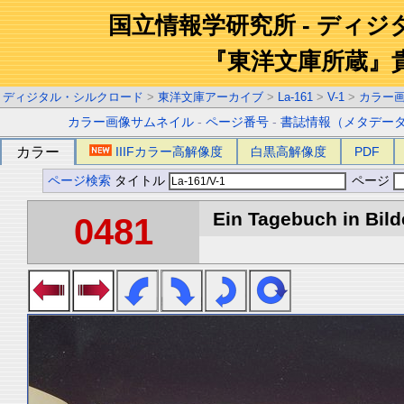
国立情報学研究所 - ディ
『東洋文庫所蔵』
ディジタル・シルクロード
>
東洋文庫アーカイブ
>
La-161
>
V-1
>
カラー
カラー画像サムネイル
-
ページ番号
-
書誌情報（メタデー
カラー
IIIFカラー高解像度
白黒高解像度
PDF
ページ検索
タイトル
ページ
Ein Tagebuch in Bilde
0481