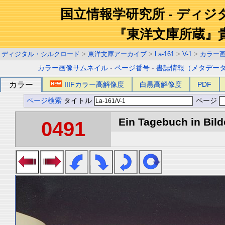
国立情報学研究所 - ディ
『東洋文庫所蔵』
ディジタル・シルクロード
>
東洋文庫アーカイブ
>
La-161
>
V-1
>
カラー
カラー画像サムネイル
-
ページ番号
-
書誌情報（メタデー
カラー
IIIFカラー高解像度
白黒高解像度
PDF
ページ検索
タイトル
ページ
Ein Tagebuch in Bilde
0491