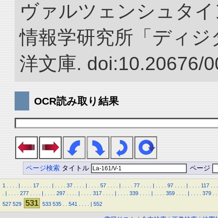
ヴァルツェンシュタイン.
情報学研究所「ディジ
洋文庫. doi:10.20676/0
OCR読み取り結果
ページ検索
タイトル
ページ
1
.
.
.
.
|
.
.
.
.
17
.
.
.
.
|
.
.
.
.
37
.
.
.
.
|
.
.
.
.
57
.
.
.
.
|
.
.
.
.
77
.
.
.
.
|
.
.
.
.
97
.
.
.
.
|
.
.
.
.
117
.
.
.
.
|
.
.
.
.
277
.
.
.
.
|
.
.
.
.
297
.
.
.
.
|
.
.
.
.
317
.
.
.
.
|
.
.
.
.
339
.
.
.
.
|
.
.
.
.
359
.
.
.
.
|
.
.
.
.
379
.
.
531
527
529
533
535
.
.
541
.
.
.
.
|
552