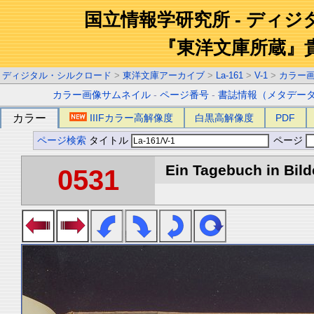
国立情報学研究所 - ディ
『東洋文庫所蔵』
ディジタル・シルクロード
>
東洋文庫アーカイブ
>
La-161
>
V-1
>
カラー
カラー画像サムネイル
-
ページ番号
-
書誌情報（メタデー
カラー
IIIFカラー高解像度
白黒高解像度
PDF
ページ検索
タイトル
ページ
Ein Tagebuch in Bilde
0531