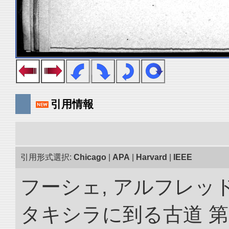
引用情報
引用形式選択:
Chicago
|
APA
|
Harvard
|
IEEE
フーシェ, アルフレッ
タキシラに到る古道 第