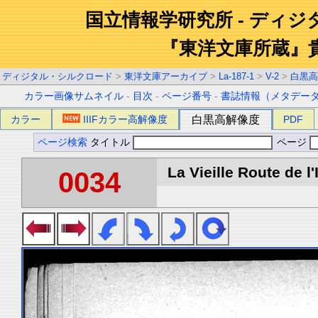
国立情報学研究所 - ディ
『東洋文庫所蔵』
ディジタル・シルクロード
>
東洋文庫アーカイブ
>
La-187-1
>
V-2
>
白黒高
カラー画像サムネイル
-
目次
-
ページ番号
-
書誌情報（メタデー
カラー
IIIFカラー高解像度
白黒高解像度
PDF
ページ検索
タイトル
ページ
La Vieille Route de l'
0034