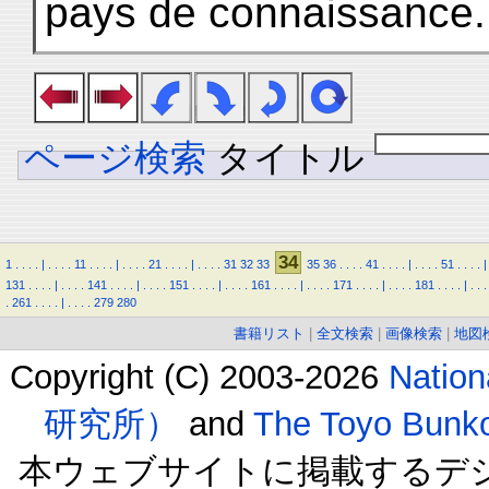
pays de connaissance. 
ページ検索
タイトル
34
1
.
.
.
.
|
.
.
.
.
11
.
.
.
.
|
.
.
.
.
21
.
.
.
.
|
.
.
.
.
31
32
33
35
36
.
.
.
.
41
.
.
.
.
|
.
.
.
.
51
.
.
.
.
|
131
.
.
.
.
|
.
.
.
.
141
.
.
.
.
|
.
.
.
.
151
.
.
.
.
|
.
.
.
.
161
.
.
.
.
|
.
.
.
.
171
.
.
.
.
|
.
.
.
.
181
.
.
.
.
|
.
.
.
.
261
.
.
.
.
|
.
.
.
.
279
280
書籍リスト
|
全文検索
|
画像検索
|
地図
Copyright (C) 2003-2026
Natio
研究所）
and
The Toyo B
本ウェブサイトに掲載するデ