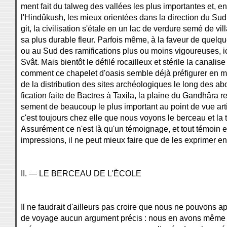
ment fait du talweg des vallées les plus importantes et, e
l'Hindûkush, les mieux orientées dans la direction du Sud-E
git, la civilisation s'étale en un lac de verdure semé de vi
sa plus durable fleur. Parfois même, à la faveur de quelqu
ou au Sud des ramifications plus ou moins vigoureuses, ici
Svât. Mais bientôt le défilé rocailleux et stérile la canalise
comment ce chapelet d'oasis semble déjà préfigurer en m
de la distribution des sites archéologiques le long des a
fication faite de Bactres à Taxila, la plaine du Gandhâra r
sement de beaucoup le plus important au point de vue art
c'est toujours chez elle que nous voyons le berceau et la t
Assurément ce n'est là qu'un témoignage, et tout témoin est
impressions, il ne peut mieux faire que de les exprimer en 
II. — LE BERCEAU DE L'ÉCOLE
Il ne faudrait d'ailleurs pas croire que nous ne pouvons a
de voyage aucun argument précis : nous en avons même qu