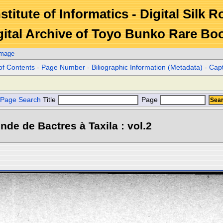
stitute of Informatics - Digital Silk 
gital Archive of Toyo Bunko Rare Bo
Image
of Contents
-
Page Number
-
Biliographic Information (Metadata)
-
Cap
Page Search
Title
Page
Inde de Bactres à Taxila : vol.2