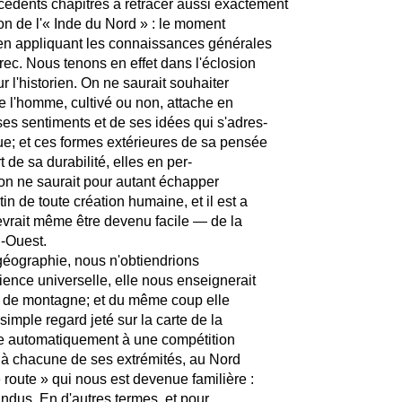
dents chapitres à retracer aussi exactement
ion de l'« Inde du Nord » : le moment
es en appliquant les connaissances générales
rec. Nous tenons en effet dans l'éclosion
l'historien. On ne saurait souhaiter
que l'homme, cultivé ou non, attache en
ses sentiments et de ses idées qui s'adres-
vue; et ces formes extérieures de sa pensée
 de sa durabilité, elles en per-
ion ne saurait pour autant échapper
in de toute création humaine, et il est a
evrait même être devenu facile — de la
d-Ouest.
e géographie, nous n'obtiendrions
ience universelle, elle nous enseignerait
eur de montagne; et du même coup elle
mple regard jeté sur la carte de la
ène automatiquement à une compétition
t à chacune de ses extrémités, au Nord
e route » qui nous est devenue familière :
'Indus. En d'autres termes, et pour