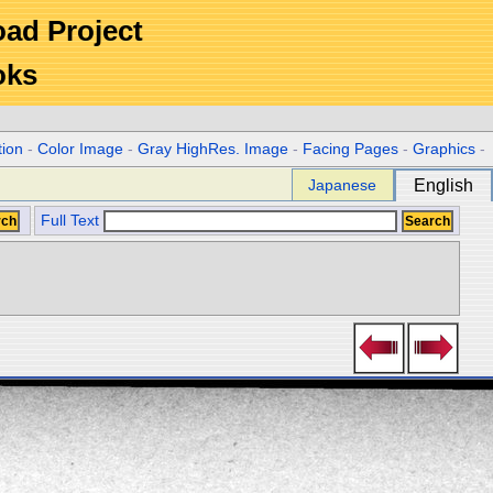
Road Project
oks
tion
-
Color Image
-
Gray HighRes. Image
-
Facing Pages
-
Graphics
-
Japanese
English
Full Text