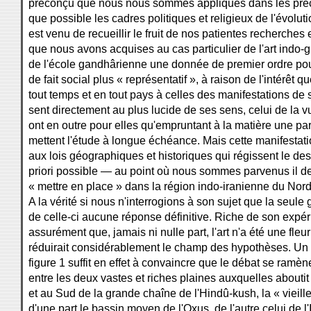
préconçu que nous nous sommes appliqués dans les précé
que possible les cadres politiques et religieux de l'évolut
est venu de recueillir le fruit de nos patientes recherch
que nous avons acquises au cas particulier de l'art indo-g
de l'école gandhârienne une donnée de premier ordre pour 
de fait social plus « représentatif », à raison de l'intérêt 
tout temps et en tout pays à celles des manifestations de 
sent directement au plus lucide de ses sens, celui de la 
ont en outre pour elles qu'empruntant à la matière une part
mettent l'étude à longue échéance. Mais cette manifestat
aux lois géographiques et historiques qui régissent le dest
priori possible — au point où nous sommes parvenus il d
« mettre en place » dans la région indo-iranienne du Nor
A la vérité si nous n'interrogions à son sujet que la seul
de celle-ci aucune réponse définitive. Riche de son expér
assurément que, jamais ni nulle part, l'art n'a été une fl
réduirait considérablement le champ des hypothèses. Un si
figure 1 suffit en effet à convaincre que le débat se ram
entre les deux vastes et riches plaines auxquelles abouti
et au Sud de la grande chaîne de l'Hindû-kush, la « vieill
d'une part le bassin moyen de l'Oxus, de l'autre celui de l