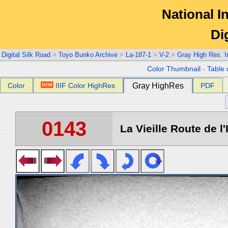
National In
Di
Digital Silk Road
>
Toyo Bunko Archive
>
La-187-1
>
V-2
>
Gray High Res. 
Color Thumbnail
-
Table 
Color
IIIF Color HighRes
Gray HighRes
PDF
0143
La Vieille Route de l'