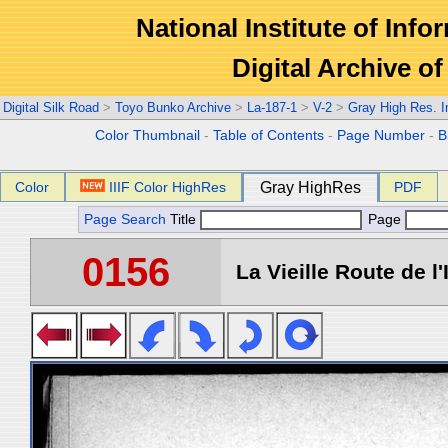
National Institute of Info
Digital Archive 
Digital Silk Road
>
Toyo Bunko Archive
>
La-187-1
>
V-2
>
Gray High Res. 
Color Thumbnail
-
Table of Contents
-
Page Number
-
B
Color
IIIF Color HighRes
Gray HighRes
PDF
Page Search
Title
Page
0156
La Vieille Route de l'