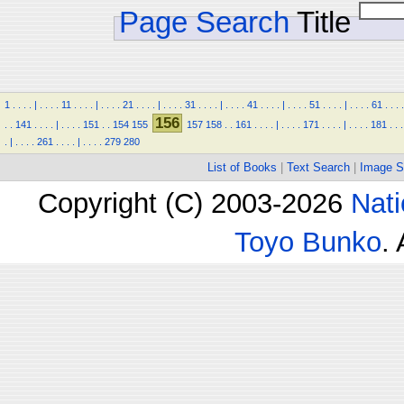
Page Search
Title
1
.
.
.
.
|
.
.
.
.
11
.
.
.
.
|
.
.
.
.
21
.
.
.
.
|
.
.
.
.
31
.
.
.
.
|
.
.
.
.
41
.
.
.
.
|
.
.
.
.
51
.
.
.
.
|
.
.
.
.
61
.
.
.
.
156
.
.
141
.
.
.
.
|
.
.
.
.
151
.
.
154
155
157
158
.
.
161
.
.
.
.
|
.
.
.
.
171
.
.
.
.
|
.
.
.
.
181
.
.
.
.
|
.
.
.
.
261
.
.
.
.
|
.
.
.
.
279
280
List of Books
|
Text Search
|
Image S
Copyright (C) 2003-2026
Nati
Toyo Bunko
.