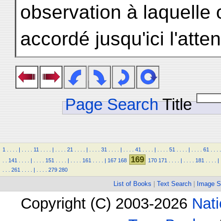
observation à laquelle
accordé jusqu'ici l'atte
Page Search
Title
1
.
.
.
.
|
.
.
.
.
11
.
.
.
.
|
.
.
.
.
21
.
.
.
.
|
.
.
.
.
31
.
.
.
.
|
.
.
.
.
41
.
.
.
.
|
.
.
.
.
51
.
.
.
.
|
.
.
.
.
61
.
.
.
.
169
.
.
141
.
.
.
.
|
.
.
.
.
151
.
.
.
.
|
.
.
.
.
161
.
.
.
.
|
167
168
170
171
.
.
.
.
|
.
.
.
.
181
.
.
.
.
|
.
.
.
261
.
.
.
.
|
.
.
.
.
279
280
List of Books
|
Text Search
|
Image S
Copyright (C) 2003-2026
Nati