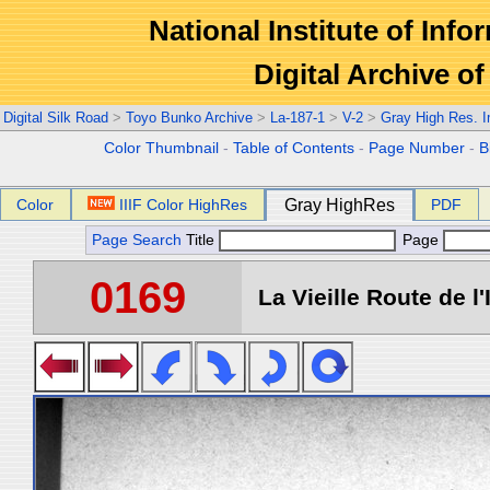
National Institute of Info
Digital Archive 
Digital Silk Road
>
Toyo Bunko Archive
>
La-187-1
>
V-2
>
Gray High Res. 
Color Thumbnail
-
Table of Contents
-
Page Number
-
B
Color
IIIF Color HighRes
Gray HighRes
PDF
Page Search
Title
Page
0169
La Vieille Route de l'