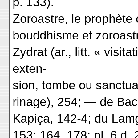
p. 133).
Zoroastre, le prophète d
bouddhisme et zoroastr
Zydrat (ar., litt. « visit
exten-
sion, tombe ou sanctuair
rinage), 254; — de Bact
Kapiça, 142-4; du Lam
153; 164, 178; pl. 6 d, 