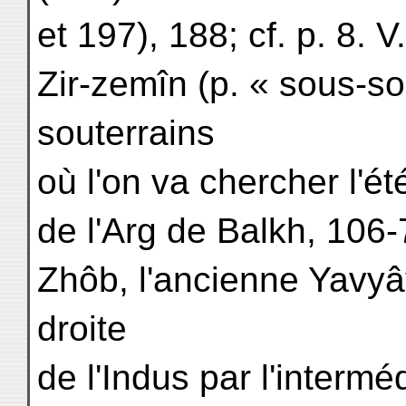
et 197), 188; cf. p. 8. 
Zir-zemîn (p. « sous-so
souterrains
où l'on va chercher l'ét
de l'Arg de Balkh, 106-7
Zhôb, l'ancienne Yavyâva
droite
de l'Indus par l'interm