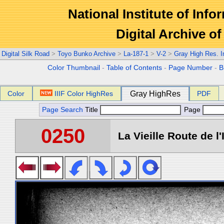
National Institute of Info
Digital Archive 
Digital Silk Road
>
Toyo Bunko Archive
>
La-187-1
>
V-2
>
Gray High Res. 
Color Thumbnail
-
Table of Contents
-
Page Number
-
B
Color
IIIF Color HighRes
Gray HighRes
PDF
Page Search
Title
Page
0250
La Vieille Route de l'