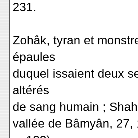
231.
Zohâk, tyran et monstre
épaules
duquel issaient deux s
altérés
de sang humain ; Shahr
vallée de Bâmyân, 27, 1