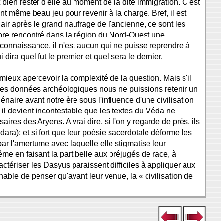
 bien rester d'elle au moment de la dite immigration. C'est
nt même beau jeu pour revenir à la charge. Bref, il est
air après le grand naufrage de l'ancienne, ce sont les
ncore rencontré dans la région du Nord-Ouest une
connaissance, il n'est aucun qui ne puisse reprendre à
ira quel fut le premier et quel sera le dernier.
mieux apercevoir la complexité de la question. Mais s'il
t les données archéologiques nous ne puissions retenir un
énaire avant notre ère sous l'influence d'une civilisation
il devient incontestable que les textes du Véda ne
ires des Aryens. A vrai dire, si l'on y regarde de près, ils
dara); et si fort que leur poésie sacerdotale déforme les
ar l'amertume avec laquelle elle stigmatise leur
ême en faisant la part belle aux préjugés de race, à
actériser les Dasyus paraissent difficiles à appliquer aux
nnable de penser qu'avant leur venue, la « civilisation de