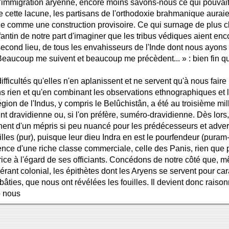
e l'immigration aryenne, encore moins savons-nous ce qui pouvait
de cette lacune, les partisans de l'orthodoxie brahmanique auraie
ue comme une construction provisoire. Ce qui surnage de plus cl
nfantin de notre part d'imaginer que les tribus védiques aient e
econd lieu, de tous les envahisseurs de l'Inde dont nous ayons 
eaucoup me suivent et beaucoup me précèdent... » : bien fin qui d
ficultés qu'elles n'en aplanissent et ne servent qu'à nous faire 
ions rien et qu'en combinant les observations ethnographiques e
ion de l'Indus, y compris le Belûchistân, a été au troisième mill
dravidienne ou, si l'on préfère, suméro-dravidienne. Dès lors, 
gnent d'un mépris si peu nuancé pour les prédécesseurs et adversa
lles (pur), puisque leur dieu Indra en est le pourfendeur (puram-
ence d'une riche classe commerciale, celle des Panis, rien que p
arice à l'égard de ses officiants. Concédons de notre côté que, m
uérant colonial, les épithètes dont les Aryens se servent pour car
 bâties, que nous ont révélées les fouilles. Il devient donc raiso
o nous