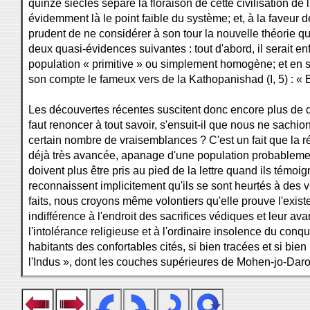
quinze siècles sépare la floraison de cette civilisation d
évidemment là le point faible du système; et, à la faveur 
prudent de ne considérer à son tour la nouvelle théorie q
deux quasi-évidences suivantes : tout d'abord, il serait e
population « primitive » ou simplement homogène; et en s
son compte le fameux vers de la Kathopanishad (I, 5) : « B
Les découvertes récentes suscitent donc encore plus de dif
faut renoncer à tout savoir, s'ensuit-il que nous ne sach
certain nombre de vraisemblances ? C'est un fait que la rég
déjà très avancée, apanage d'une population probablement 
doivent plus être pris au pied de la lettre quand ils témoi
reconnaissent implicitement qu'ils se sont heurtés à des vi
faits, nous croyons même volontiers qu'elle prouve l'exist
indifférence à l'endroit des sacrifices védiques et leur av
l'intolérance religieuse et à l'ordinaire insolence du conq
habitants des confortables cités, si bien tracées et si bien
l'Indus », dont les couches supérieures de Mohen-jo-Dar