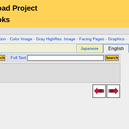
Road Project
oks
tion
-
Color Image
-
Gray HighRes. Image
-
Facing Pages
-
Graphics
-
Japanese
English
Full Text