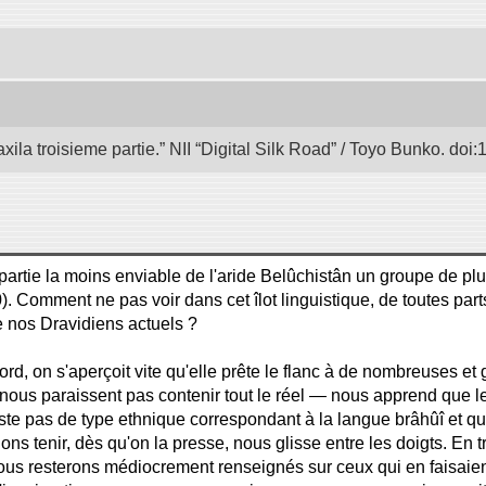
axila troisieme partie.” NII “Digital Silk Road” / Toyo Bunko. d
la partie la moins enviable de l'aride Belûchistân un groupe de plu
. Comment ne pas voir dans cet îlot linguistique, de toutes part
e nos Dravidiens actuels ?
rd, on s'aperçoit vite qu'elle prête le flanc à de nombreuses et 
nous paraissent pas contenir tout le réel — nous apprend que 
existe pas de type ethnique correspondant à la langue brâhûî et qu
ons tenir, dès qu'on la presse, nous glisse entre les doigts. En t
s resterons médiocrement renseignés sur ceux qui en faisaient us