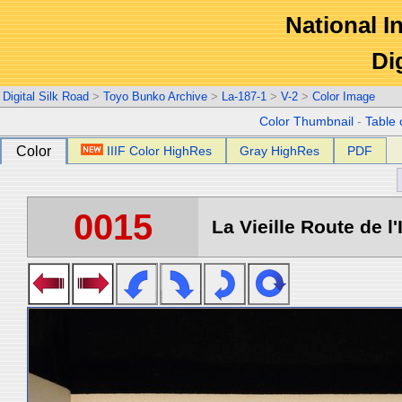
National In
Di
Digital Silk Road
>
Toyo Bunko Archive
>
La-187-1
>
V-2
>
Color Image
Color Thumbnail
-
Table 
Color
IIIF Color HighRes
Gray HighRes
PDF
0015
La Vieille Route de l'