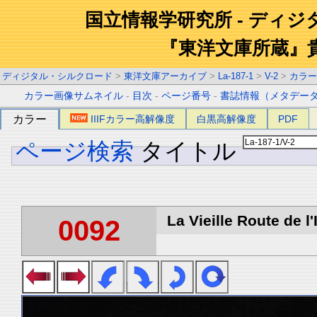
国立情報学研究所 - ディ
『東洋文庫所蔵』
ディジタル・シルクロード
>
東洋文庫アーカイブ
>
La-187-1
>
V-2
>
カラー
カラー画像サムネイル
-
目次
-
ページ番号
-
書誌情報（メタデー
カラー
IIIFカラー高解像度
白黒高解像度
PDF
ページ検索
タイトル
La Vieille Route de l'
0092