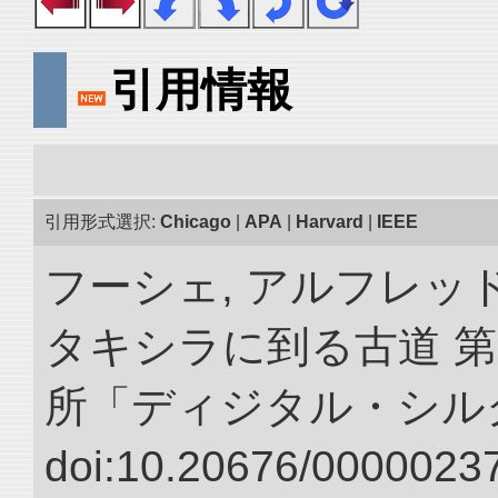
引用情報
引用形式選択:
Chicago
|
APA
|
Harvard
|
IEEE
フーシェ, アルフレッ
タキシラに到る古道 第
所「ディジタル・シル
doi:10.20676/00000237