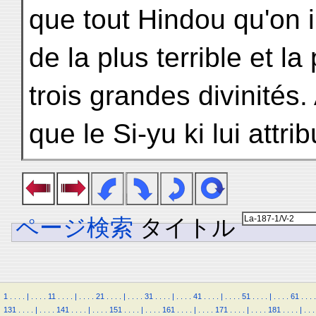
que tout Hindou qu'on 
de la plus terrible et l
trois grandes divinités
que le Si-yu ki lui attri
ページ検索
タイトル
1
.
.
.
.
|
.
.
.
.
11
.
.
.
.
|
.
.
.
.
21
.
.
.
.
|
.
.
.
.
31
.
.
.
.
|
.
.
.
.
41
.
.
.
.
|
.
.
.
.
51
.
.
.
.
|
.
.
.
.
61
.
.
.
.
131
.
.
.
.
|
.
.
.
.
141
.
.
.
.
|
.
.
.
.
151
.
.
.
.
|
.
.
.
.
161
.
.
.
.
|
.
.
.
.
171
.
.
.
.
|
.
.
.
.
181
.
.
.
.
|
.
.
.