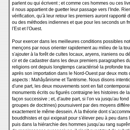
parlent ou qui écrivent ; et comme ces hommes ou ces livr
il nous appartient de guetter leur passage vers l'Inde. Rien
vérification, qu'à leur retour les premiers auront rapporté
ou des méthodes indiennes et que pour les seconds un fru
l'Est et l'Ouest.
Pour exercer dans les meilleures conditions possibles not
mençons par nous orienter rapidement au milieu de la touff
s'ajouter à la forêt de cultes locaux, aryens, iraniens ou
cir et de cadastrer dans les deux premiers paragraphes du
religions ont depuis longtemps caractérisé la profonde t
après son importation dans le Nord-Ouest par deux mots 
aspects : Mahâyânisme et Tantrisme. Nous disons intentio
d'une part, les deux mouvements sont en fait contemporain
monuments écrits ou figurés contraigne les histoires de la li
façon successive ; et, d'autre part, si l'on va jusqu'au fo
groupes de doctrines) poursuivent par des moyens différent
exactement le même dessein. A la théorie dont s'accommo
bouddhistes et qui exigeait pour s'élever peu à peu dans l
puis dans la hiérarchie des hommes jusqu'au rang sup