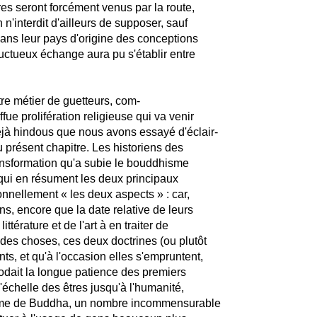
es seront forcément venus par la route,
 n'interdit d'ailleurs de supposer, sauf
 dans leur pays d'origine des conceptions
ctueux échange aura pu s'établir entre
re métier de guetteurs, com-
ue prolifération religieuse qui va venir
 déjà hindous que nous avons essayé d'éclair-
 présent chapitre. Les historiens des
ransformation qu'a subie le bouddhisme
qui en résument les deux principaux
nnellement « les deux aspects » : car,
s, encore que la date relative de leurs
ttérature et de l'art à en traiter de
nd des choses, ces deux doctrines (ou plutôt
s, et qu'à l'occasion elles s'empruntent,
dait la longue patience des premiers
'échelle des êtres jusqu'à l'humanité,
rême de Buddha, un nombre incommensurable