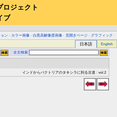
プロジェクト
イブ
ション
-
カラー画像
-
白黒高解像度画像
-
見開きページ
-
グラフィック
-
日本語
English
全文検索
インドからバクトリアのタキシラに到る古道 : vol.2