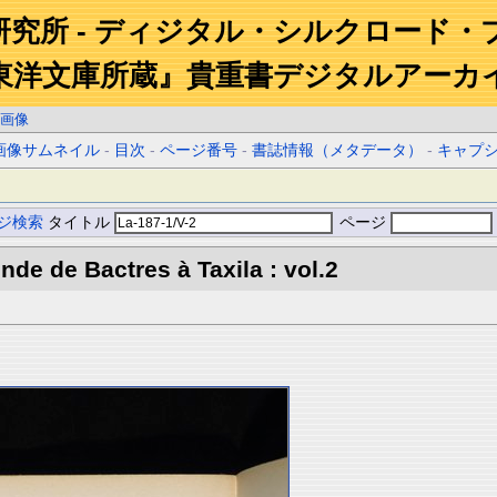
研究所 - ディジタル・シルクロード・
東洋文庫所蔵』貴重書デジタルアーカ
画像
画像サムネイル
-
目次
-
ページ番号
-
書誌情報（メタデータ）
-
キャプ
ジ検索
タイトル
ページ
Inde de Bactres à Taxila : vol.2