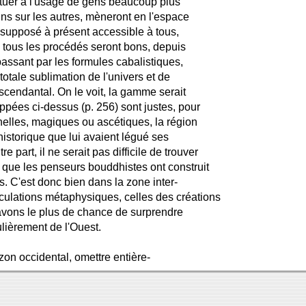
tituer à l'usage de gens beaucoup plus
ns sur les autres, mèneront en l'espace
 supposé à présent accessible à tous,
le tous les procédés seront bons, depuis
assant par les formules cabalistiques,
totale sublimation de l'univers et de
scendantal. On le voit, la gamme serait
ppées ci-dessus (p. 256) sont justes, pour
nelles, magiques ou ascétiques, la région
historique que lui avaient légué ses
e part, il ne serait pas difficile de trouver
e que les penseurs bouddhistes ont construit
 C'est donc bien dans la zone inter-
culations métaphysiques, celles des créations
avons le plus de chance de surprendre
culièrement de l'Ouest.
izon occidental, omettre entière-