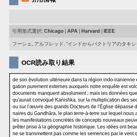
引用形式選択:
Chicago
|
APA
|
Harvard
|
IEEE
フーシェ, アルフレッド. “インドからバクトリアのタキシラに到
OCR読み取り結果
de son évolution ultérieure dans la région indo-iranienne
gation purement externes auxquels notre enquête est volo
documents manquent absolument ; mais les données que 
qu'aurait convoqué Kanishka, sur la multiplication des se
ou sur l'œuvre des grands Docteurs de l'Église dépasse d
naires du Gandhâra, le plan terre-à-terre sur lequel nous a
les manifestations concrètes de concepts nouveaux peuve
prêter prise à la géographie historique. Les idées ont beau
ne se transmettent pas comme les semences par le vent q