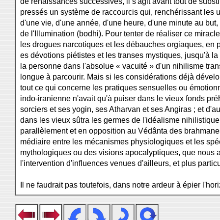
de renaissances successives, il s'agit avant tout de subs
pressés un système de raccourcis qui, renchérissant les u
d'une vie, d'une année, d'une heure, d'une minute au but,
de l'Illumination (bodhi). Pour tenter de réaliser ce mirac
les drogues narcotiques et les débauches orgiaques, en p
es dévotions piétistes et les transes mystiques, jusqu'à la 
la personne dans l'absolue « vacuité » d'un nihilisme tran
longue à parcourir. Mais si les considérations déjà dévelo
tout ce qui concerne les pratiques sensuelles ou émotion
indo-iranienne n'avait qu'à puiser dans le vieux fonds pré
sorciers et ses yogin, ses Atharvan et ses Angiras ; et d'autr
dans les vieux sûtra les germes de l'idéalisme nihilistiqu
parallèlement et en opposition au Védânta des brahmanes.
médiaire entre les mécanismes physiologiques et les spé
mythologiques ou des visions apocalyptiques, que nous 
l'intervention d'influences venues d'ailleurs, et plus parti
Il ne faudrait pas toutefois, dans notre ardeur à épier l'hor