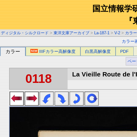
国立情報学
『
ディジタル・シルクロード
>
東洋文庫アーカイブ
>
La-187-1
>
V-2
>
カラー
カラー
カラー
IIIFカラー高解像度
白黒高解像度
PDF
ペー
La Vieille Route de l'
0118