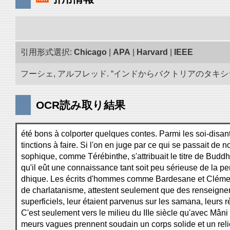
引用形式選択:
Chicago
|
APA
|
Harvard
|
IEEE
フーシェ, アルフレッド. “インドからバクトリアのタキシラに到
OCR読み取り結果
été bons à colporter quelques contes. Parmi les soi-disant
tinctions à faire. Si l'on en juge par ce qui se passait de no
sophique, comme Térébinthe, s'attribuait le titre de Bud
qu'il eût une connaissance tant soit peu sérieuse de la pen
dhique. Les écrits d'hommes comme Bardesane et Cléme
de charlatanisme, attestent seulement que des renseigne
superficiels, leur étaient parvenus sur les samana, leurs r
C'est seulement vers le milieu du IIIe siècle qu'avec Mâni
meurs vagues prennent soudain un corps solide et un reli