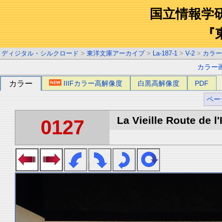
国立情報学
『
ディジタル・シルクロード
>
東洋文庫アーカイブ
>
La-187-1
>
V-2
>
カラー
カラー
カラー
IIIFカラー高解像度
白黒高解像度
PDF
ペー
La Vieille Route de l'
0127