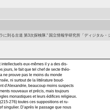
る古道 第3次探検隊.” 国立情報学研究所「ディジタル・シルクロード」
 intellectuels eux-mêmes il y a des dis-
s jours, le fait que tel chef de secte théo-
dha ne prouve pas le moins du monde
sée, ni surtout de la littérature boud-
nt d'Alexandrie, beaucoup moins suspects
ments nouveaux et précis, mais toujours
ègles monastiques et leurs édifices religieux.
 (215-276) toutes ces suppositions et ru-
ef singulier. D'après le passage que nous