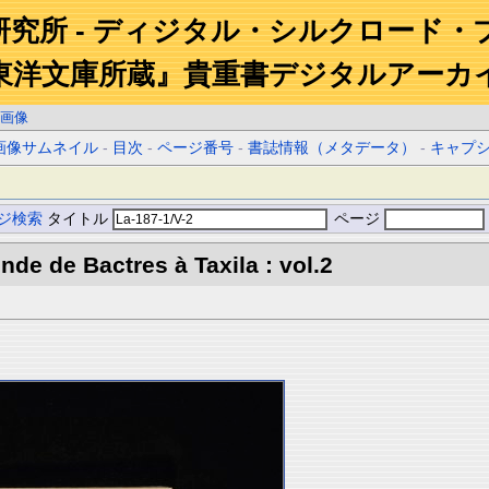
研究所 - ディジタル・シルクロード・
東洋文庫所蔵』貴重書デジタルアーカ
画像
画像サムネイル
-
目次
-
ページ番号
-
書誌情報（メタデータ）
-
キャプ
ジ検索
タイトル
ページ
Inde de Bactres à Taxila : vol.2