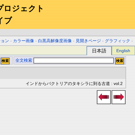
プロジェクト
イブ
ション
-
カラー画像
-
白黒高解像度画像
-
見開きページ
-
グラフィック
-
日本語
English
全文検索
インドからバクトリアのタキシラに到る古道 : vol.2