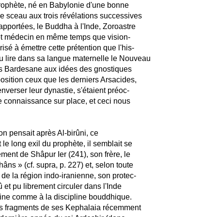
rophète, né en Babylonie d'une bonne
le sceau aux trois révélations successives
apportées, le Buddha à l'Inde, Zoroastre
te et médecin en même temps que vision-
risé à émettre cette prétention que l'his-
a pu lire dans sa langue maternelle le Nouveau
avers Bardesane aux idées des gnostiques
sposition ceux que les derniers Arsacides,
renverser leur dynastie, s'étaient préoc-
re connaissance sur place, et ceci nous
n pensait après Al-birûni, ce
e long exil du prophète, il semblait se
ment de Shâpur Ier (241), son frère, le
ns » (cf. supra, p. 227) et, selon toute
 de la région indo-iranienne, son protec-
û et pu librement circuler dans l'Inde
ctrine comme à la discipline bouddhique.
les fragments de ses Kephalaia récemment