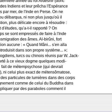
dernière année du roi Ardeshir (donc
s des Indiens et leur prêcha l'Espérance
urs par mer, de l'Inde en Perse. On ne
ou débarqua, ni non plus jusqu'où il
stion, plus délicate encore à résoudre :
 d'études, qu'a-t-il rapporté ? On
ps se sont empressés de faire à l'Inde
smigration des âmes. Al-birûni, fort
ion aucune : « Quand Mâni... s'en alla
troduisit dans son propre système... »;
sogdiens, turcs ou chinois réunis par W. Jack-
pporté à ce vieux dogme quelques modi-
al fait de métempsychose (qui devrait
), ni celui plus exact de métensômatose,
 des particules de lumières dans des corps
seignement comme de celui du Buddha dans
xpliquer par des paraboles comment il