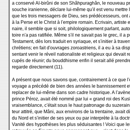
a conservé Al-birûni de son Shâhpuraghân, le nouveau p
souche iranienne, déclare lui-même qu'il est venu mettre 
que les trois messagers de Dieu, ses prédécesseurs, ont 
à la Perse et le Christ à l'empire romain. Ecrivain, artis
naire, il semble que si soit, philologiquement parlant, auto
toire n'a pas ratifiée. Même s'il ne savait pas le grec, il 
Testament, dès lors traduit en syriaque, et s'initier à tr
chrétiens; en fait d'ouvrages zoroastriens, il a eu à sa di
sentant venir le réveil nationaliste et religieux qui devait 
cupés de réunir; du bouddhisme enfin il serait allé prend
regarde directement (11).
A présent que nous savons que, contrairement à ce que l'o
voyage a précédé de bien des années le bannissement et l
replacer de lui-même dans son cadre historique. A l'avène
prince Péroz, avait été nommé par lui « grand roi des Kushâ
vraisemblance, c'était sous le haut patronage du suzerain
teur attitré, que Mâni, aux environs de la trentaine, avait d
du Nord et s'initier de ses yeux ou par interprète à la do
Vanité des hypothèses les plus séduisantes ! Voici que 