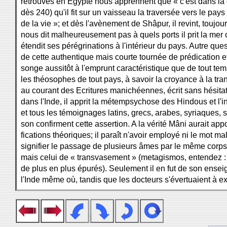
retrouvés en Egypte nous apprennent que « c'est dans la 
dès 240) qu'il fit sur un vaisseau la traversée vers le pay
de la vie »; et dès l'avènement de Shâpur, il revint, toujo
nous dit malheureusement pas à quels ports il prit la mer 
étendit ses pérégrinations à l'intérieur du pays. Autre que
de cette authentique mais courte tournée de prédication et
songe aussitôt à l'emprunt caractéristique que de tout tem
les théosophes de tout pays, à savoir la croyance à la tran
au courant des Ecritures manichéennes, écrit sans hésitat
dans l'Inde, il apprit la métempsychose des Hindous et l'in
et tous les témoignages latins, grecs, arabes, syriaques, 
son confirment cette assertion. A la vérité Mâni aurait a
fications théoriques; il paraît n'avoir employé ni le mot m
signifier le passage de plusieurs âmes par le même corps
mais celui de « transvasement » (metagismos, entendez :
de plus en plus épurés). Seulement il en fut de son en
l'Inde même où, tandis que les docteurs s'évertuaient à e