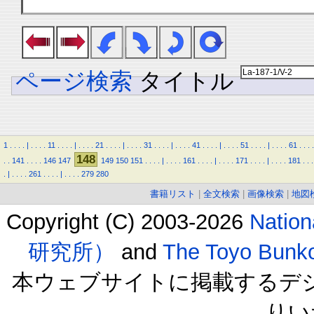
ページ検索
タイトル
1
.
.
.
.
|
.
.
.
.
11
.
.
.
.
|
.
.
.
.
21
.
.
.
.
|
.
.
.
.
31
.
.
.
.
|
.
.
.
.
41
.
.
.
.
|
.
.
.
.
51
.
.
.
.
|
.
.
.
.
61
.
.
.
.
148
.
.
141
.
.
.
.
146
147
149
150
151
.
.
.
.
|
.
.
.
.
161
.
.
.
.
|
.
.
.
.
171
.
.
.
.
|
.
.
.
.
181
.
.
.
.
|
.
.
.
.
261
.
.
.
.
|
.
.
.
.
279
280
書籍リスト
|
全文検索
|
画像検索
|
地図
Copyright (C) 2003-2026
Natio
研究所）
and
The Toyo B
本ウェブサイトに掲載するデ
りい