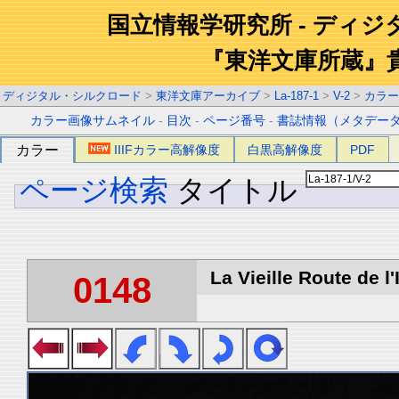
国立情報学研究所 - ディ
『東洋文庫所蔵』
ディジタル・シルクロード
>
東洋文庫アーカイブ
>
La-187-1
>
V-2
>
カラー
カラー画像サムネイル
-
目次
-
ページ番号
-
書誌情報（メタデー
カラー
IIIFカラー高解像度
白黒高解像度
PDF
ページ検索
タイトル
La Vieille Route de l'
0148