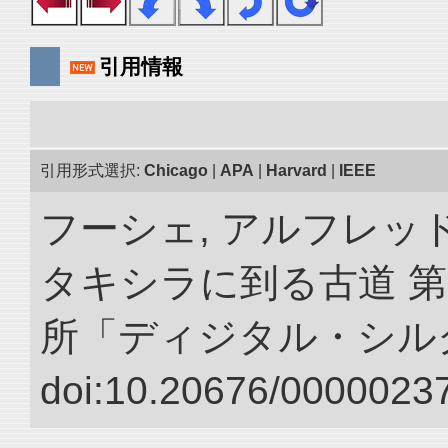
引用情報
引用形式選択:
Chicago
|
APA
|
Harvard
|
IEEE
フーシェ, アルフレッ
タキシラに到る古道 第
所「ディジタル・シル
doi:10.20676/00000237