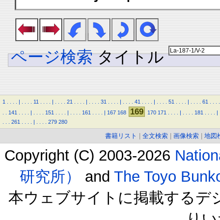
ページ検索
タイトル
1
.
.
.
.
|
.
.
.
.
11
.
.
.
.
|
.
.
.
.
21
.
.
.
.
|
.
.
.
.
31
.
.
.
.
|
.
.
.
.
41
.
.
.
.
|
.
.
.
.
51
.
.
.
.
|
.
.
.
.
61
.
.
.
.
169
.
.
141
.
.
.
.
|
.
.
.
.
151
.
.
.
.
|
.
.
.
.
161
.
.
.
.
|
167
168
170
171
.
.
.
.
|
.
.
.
.
181
.
.
.
.
|
.
.
.
261
.
.
.
.
|
.
.
.
.
279
280
書籍リスト
|
全文検索
|
画像検索
|
地図
Copyright (C) 2003-2026
Natio
研究所）
and
The Toyo B
本ウェブサイトに掲載するデ
りい