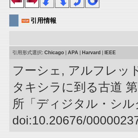
引用情報
引用形式選択:
Chicago
|
APA
|
Harvard
|
IEEE
フーシェ, アルフレッ
タキシラに到る古道 第
所「ディジタル・シル
doi:10.20676/00000237