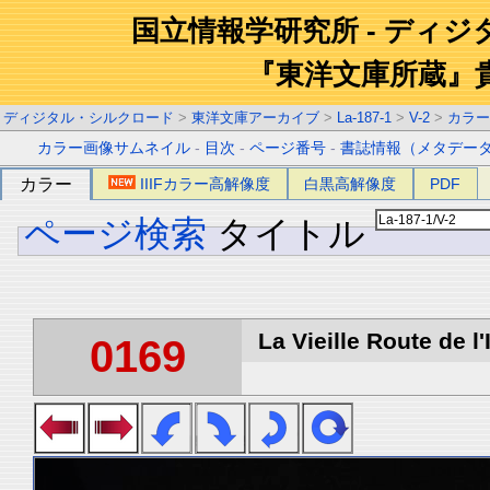
国立情報学研究所 - ディ
『東洋文庫所蔵』
ディジタル・シルクロード
>
東洋文庫アーカイブ
>
La-187-1
>
V-2
>
カラー
カラー画像サムネイル
-
目次
-
ページ番号
-
書誌情報（メタデー
カラー
IIIFカラー高解像度
白黒高解像度
PDF
ページ検索
タイトル
La Vieille Route de l'
0169