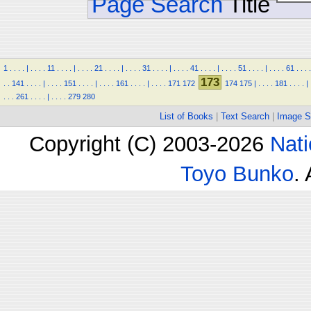
Page Search
Title
1
.
.
.
.
|
.
.
.
.
11
.
.
.
.
|
.
.
.
.
21
.
.
.
.
|
.
.
.
.
31
.
.
.
.
|
.
.
.
.
41
.
.
.
.
|
.
.
.
.
51
.
.
.
.
|
.
.
.
.
61
.
.
.
.
173
.
.
141
.
.
.
.
|
.
.
.
.
151
.
.
.
.
|
.
.
.
.
161
.
.
.
.
|
.
.
.
.
171
172
174
175
|
.
.
.
.
181
.
.
.
.
|
.
.
.
261
.
.
.
.
|
.
.
.
.
279
280
List of Books
|
Text Search
|
Image S
Copyright (C) 2003-2026
Nati
Toyo Bunko
.