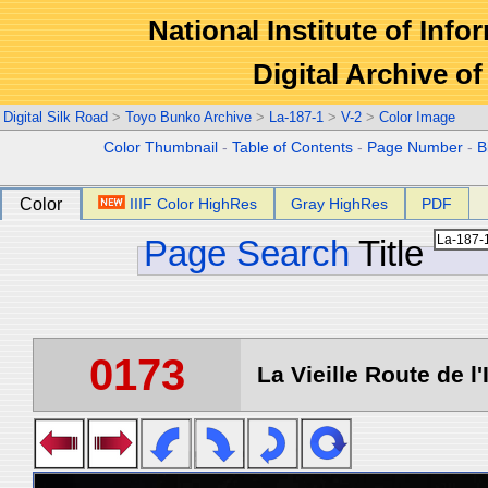
National Institute of Info
Digital Archive 
Digital Silk Road
>
Toyo Bunko Archive
>
La-187-1
>
V-2
>
Color Image
Color Thumbnail
-
Table of Contents
-
Page Number
-
B
Color
IIIF Color HighRes
Gray HighRes
PDF
Page Search
Title
0173
La Vieille Route de l'