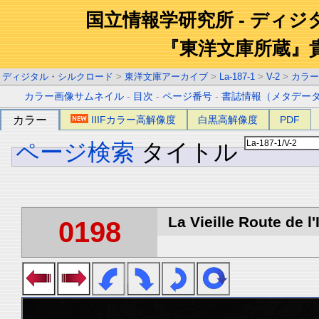
国立情報学研究所 - ディ
『東洋文庫所蔵』
ディジタル・シルクロード
>
東洋文庫アーカイブ
>
La-187-1
>
V-2
>
カラー
カラー画像サムネイル
-
目次
-
ページ番号
-
書誌情報（メタデー
カラー
IIIFカラー高解像度
白黒高解像度
PDF
ページ検索
タイトル
La Vieille Route de l'
0198