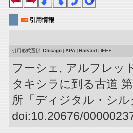
引用情報
引用形式選択:
Chicago
|
APA
|
Harvard
|
IEEE
フーシェ, アルフレッ
タキシラに到る古道 第
所「ディジタル・シル
doi:10.20676/00000237