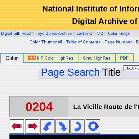
National Institute of Info
Digital Archive 
Digital Silk Road
>
Toyo Bunko Archive
>
La-187-1
>
V-2
>
Color Image
Color Thumbnail
-
Table of Contents
-
Page Number
-
B
Color
IIIF Color HighRes
Gray HighRes
PDF
Page Search
Title
0204
La Vieille Route de l'