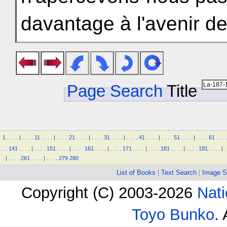
davantage à l'avenir de l
Page Search
Title
1
.
.
.
.
|
.
.
.
.
11
.
.
.
.
|
.
.
.
.
21
.
.
.
.
|
.
.
.
.
31
.
.
.
.
|
.
.
.
.
41
.
.
.
.
|
.
.
.
.
51
.
.
.
.
|
.
.
.
.
61
.
.
.
.
.
.
141
.
.
.
.
|
.
.
.
.
151
.
.
.
.
|
.
.
.
.
161
.
.
.
.
|
.
.
.
.
171
.
.
.
.
|
.
.
.
.
181
.
.
.
.
|
.
.
.
.
191
.
.
.
.
|
.
.
|
.
.
.
.
261
.
.
.
.
|
.
.
.
.
279
280
List of Books
|
Text Search
|
Image S
Copyright (C) 2003-2026
Nati
Toyo Bunko
.