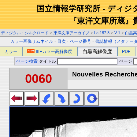
国立情報学研究所 - ディ
『東洋文庫所蔵』
ディジタル・シルクロード
>
東洋文庫アーカイブ
>
La-187-3
>
V-1
>
白黒高
カラー画像サムネイル
-
目次
-
ページ番号
-
書誌情報（メタデー
カラー
IIIFカラー高解像度
白黒高解像度
PDF
ページ検索
タイトル
ページ
Nouvelles Recherche
0060