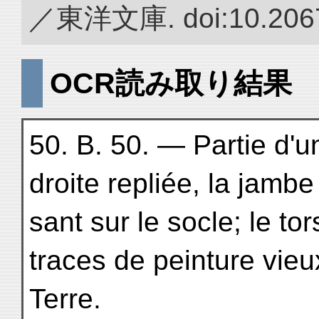
／東洋文庫. doi:10.2067
OCR読み取り結果
50. B. 50. — Partie d'
droite repliée, la jamb
sant sur le socle; le to
traces de peinture vieu
Terre.