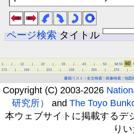
ページ検索
タイトル
60
1
.
.
.
.
|
.
.
.
.
12
.
.
.
.
|
.
.
.
.
22
.
.
.
.
|
.
.
.
.
33
.
.
.
.
|
.
.
.
.
43
.
.
.
.
|
.
.
.
.
53
.
.
.
.
58
59
173
.
.
.
.
|
.
.
.
.
193
.
.
.
.
|
.
.
.
.
213
.
.
.
.
|
.
.
.
.
233
.
.
.
.
|
.
.
.
.
253
.
.
.
.
|
.
.
.
.
273
.
.
.
.
|
.
.
.
書籍リスト
|
全文検索
|
画像検索
|
地図
Copyright (C) 2003-2026
Natio
研究所）
and
The Toyo B
本ウェブサイトに掲載するデ
りい