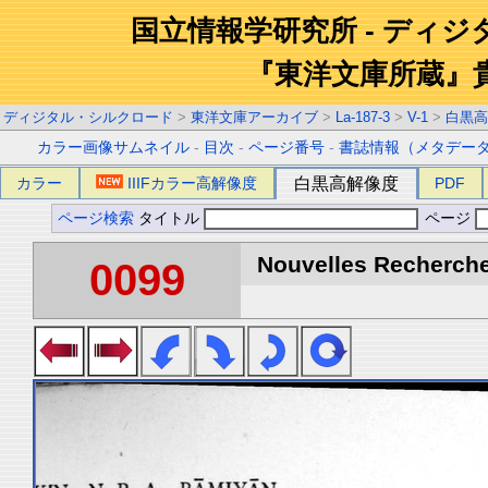
国立情報学研究所 - ディ
『東洋文庫所蔵』
ディジタル・シルクロード
>
東洋文庫アーカイブ
>
La-187-3
>
V-1
>
白黒高
カラー画像サムネイル
-
目次
-
ページ番号
-
書誌情報（メタデー
カラー
IIIFカラー高解像度
白黒高解像度
PDF
ページ検索
タイトル
ページ
Nouvelles Recherche
0099