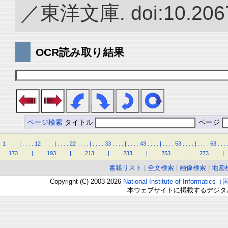
／東洋文庫. doi:10.2067
OCR読み取り結果
ページ検索
タイトル
ページ
1
.
.
.
.
|
.
.
.
.
12
.
.
.
.
|
.
.
.
.
22
.
.
.
.
|
.
.
.
.
33
.
.
.
.
|
.
.
.
.
43
.
.
.
.
|
.
.
.
.
53
.
.
.
.
|
.
.
.
.
63
.
.
.
.
.
173
.
.
.
.
|
.
.
.
.
193
.
.
.
.
|
.
.
.
.
213
.
.
.
.
|
.
.
.
.
233
.
.
.
.
|
.
.
.
.
253
.
.
.
.
|
.
.
.
.
273
.
.
.
.
|
.
書籍リスト
|
全文検索
|
画像検索
|
地図
Copyright (C) 2003-2026
National Institute of Inform
本ウェブサイトに掲載するデジタ