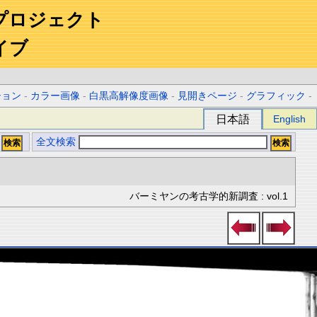
プロジェクト
イブ
ション
-
カラー画像
-
白黒高解像度画像
-
見開きページ
-
グラフィック
-
日本語
English
全文検索
バーミヤンの考古学的新調査 : vol.1