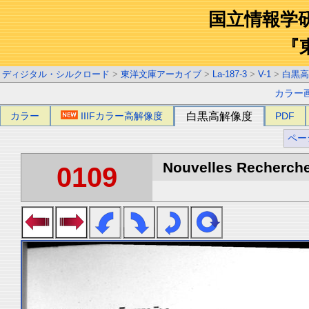
国立情報学
『
ディジタル・シルクロード
>
東洋文庫アーカイブ
>
La-187-3
>
V-1
>
白黒高
カラー
カラー
IIIFカラー高解像度
白黒高解像度
PDF
ペー
Nouvelles Recherche
0109