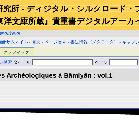
研究所 - ディジタル・シルクロード・
東洋文庫所蔵』貴重書デジタルアーカ
解像度画像
画像サムネイル
-
目次
-
ページ番号
-
書誌情報（メタデータ）
-
キャプ
グラフィック
ジ検索
タイトル
ページ
s Archéologiques à Bāmiyān : vol.1