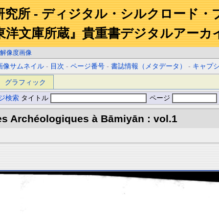
研究所 - ディジタル・シルクロード・
東洋文庫所蔵』貴重書デジタルアーカ
解像度画像
画像サムネイル
-
目次
-
ページ番号
-
書誌情報（メタデータ）
-
キャプ
グラフィック
ジ検索
タイトル
ページ
s Archéologiques à Bāmiyān : vol.1