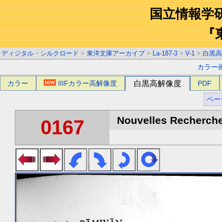
国立情報学
『
ディジタル・シルクロード
>
東洋文庫アーカイブ
>
La-187-3
>
V-1
>
白黒高
カラー
カラー
IIIFカラー高解像度
白黒高解像度
PDF
ペー
Nouvelles Recherche
0167