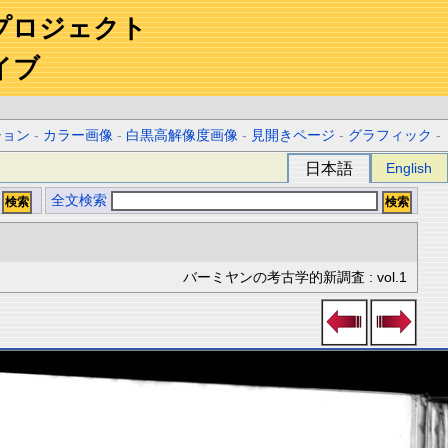
プロジェクト
イブ
ション
-
カラー画像
-
白黒高解像度画像
-
見開きページ
-
グラフィック
-
日本語
English
全文検索
バーミヤンの考古学的新調査 : vol.1