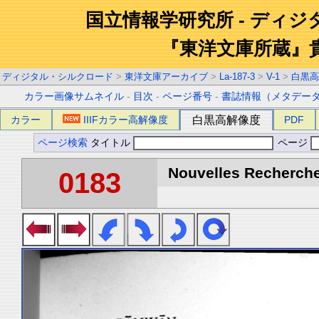
国立情報学研究所 - ディ
『東洋文庫所蔵』
ディジタル・シルクロード
>
東洋文庫アーカイブ
>
La-187-3
>
V-1
>
白黒高
カラー画像サムネイル
-
目次
-
ページ番号
-
書誌情報（メタデー
カラー
IIIFカラー高解像度
白黒高解像度
PDF
ページ検索
タイトル
ページ
Nouvelles Recherche
0183