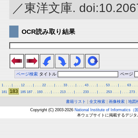
／東洋文庫. doi:10.2067
OCR読み取り結果
ページ検索
タイトル
ページ
1
.
.
.
.
|
.
.
.
.
12
.
.
.
.
|
.
.
.
.
22
.
.
.
.
|
.
.
.
.
33
.
.
.
.
|
.
.
.
.
43
.
.
.
.
|
.
.
.
.
53
.
.
.
.
|
.
.
.
.
63
.
.
.
183
181
185
187
.
.
193
.
.
.
.
|
.
.
.
.
213
.
.
.
.
|
.
.
.
.
233
.
.
.
.
|
.
.
.
.
253
.
.
.
.
|
.
.
.
.
273
.
書籍リスト
|
全文検索
|
画像検索
|
地図
Copyright (C) 2003-2026
National Institute of Inform
本ウェブサイトに掲載するデジタ