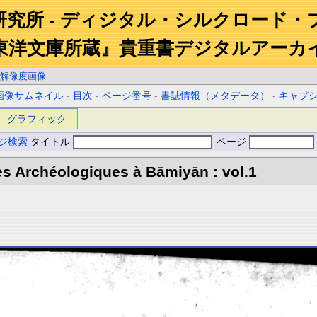
研究所 - ディジタル・シルクロード・
東洋文庫所蔵』貴重書デジタルアーカ
解像度画像
画像サムネイル
-
目次
-
ページ番号
-
書誌情報（メタデータ）
-
キャプ
グラフィック
ジ検索
タイトル
ページ
s Archéologiques à Bāmiyān : vol.1