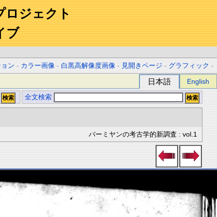
プロジェクト
イブ
ション
-
カラー画像
-
白黒高解像度画像
-
見開きページ
-
グラフィック
-
日本語
English
全文検索
バーミヤンの考古学的新調査 : vol.1