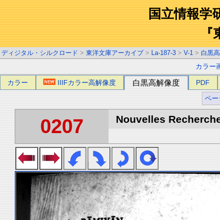
国立情報学
『
ディジタル・シルクロード
>
東洋文庫アーカイブ
>
La-187-3
>
V-1
>
白黒高
カラー
カラー
IIIFカラー高解像度
白黒高解像度
PDF
ペー
Nouvelles Recherche
0207