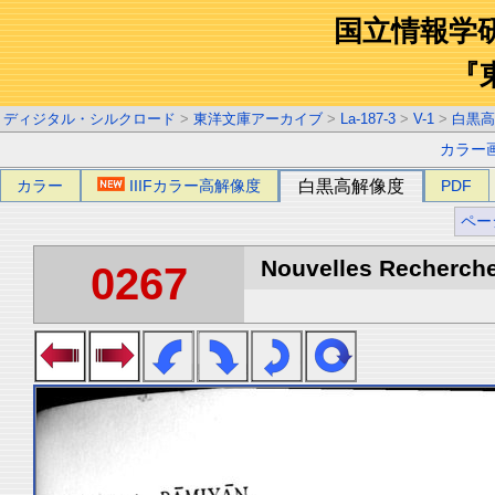
国立情報学
『
ディジタル・シルクロード
>
東洋文庫アーカイブ
>
La-187-3
>
V-1
>
白黒高
カラー
カラー
IIIFカラー高解像度
白黒高解像度
PDF
ペー
Nouvelles Recherche
0267