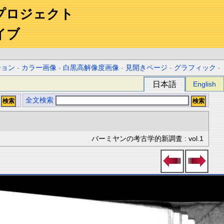
プロジェクト
イブ
ション
-
カラー画像
-
白黒高解像度画像
-
見開きページ
-
グラフィック
-
日本語
English
全文検索
バーミヤンの考古学的新調査 : vol.1