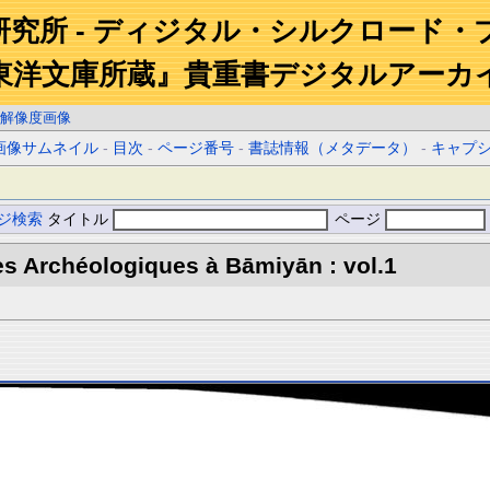
研究所 - ディジタル・シルクロード・
東洋文庫所蔵』貴重書デジタルアーカ
解像度画像
画像サムネイル
-
目次
-
ページ番号
-
書誌情報（メタデータ）
-
キャプ
ジ検索
タイトル
ページ
s Archéologiques à Bāmiyān : vol.1