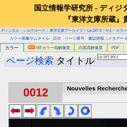
国立情報学研究所 - ディ
『東洋文庫所蔵』
ディジタル・シルクロード
>
東洋文庫アーカイブ
>
La-187-3
>
V-1
>
カラー
カラー画像サムネイル
-
目次
-
ページ番号
-
書誌情報（メタデー
カラー
IIIFカラー高解像度
白黒高解像度
PDF
ページ検索
タイトル
Nouvelles Recherche
0012