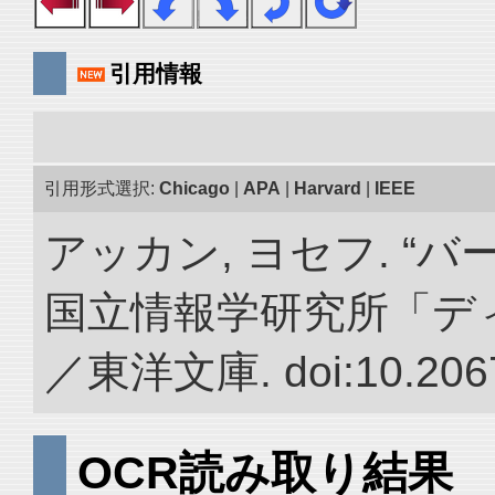
引用情報
引用形式選択:
Chicago
|
APA
|
Harvard
|
IEEE
アッカン, ヨセフ. “
国立情報学研究所「デ
／東洋文庫. doi:10.2067
OCR読み取り結果