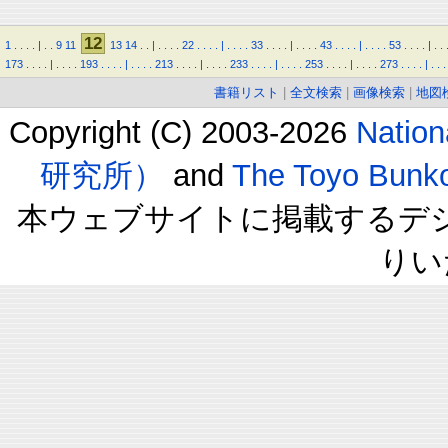
12
1
.
.
.
.
|
.
.
9
11
13
14
.
.
|
.
.
.
.
22
.
.
.
.
|
.
.
.
.
33
.
.
.
.
|
.
.
.
.
43
.
.
.
.
|
.
.
.
.
53
.
.
.
.
|
.
.
173
.
.
.
.
|
.
.
.
.
193
.
.
.
.
|
.
.
.
.
213
.
.
.
.
|
.
.
.
.
233
.
.
.
.
|
.
.
.
.
253
.
.
.
.
|
.
.
.
.
273
.
.
.
.
|
.
.
.
書籍リスト
|
全文検索
|
画像検索
|
地図
Copyright (C) 2003-2026
Natio
研究所）
and
The Toyo B
本ウェブサイトに掲載するデ
りい