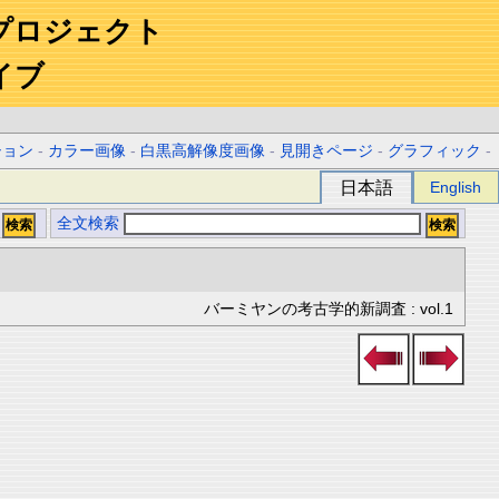
プロジェクト
イブ
ション
-
カラー画像
-
白黒高解像度画像
-
見開きページ
-
グラフィック
-
日本語
English
全文検索
バーミヤンの考古学的新調査 : vol.1