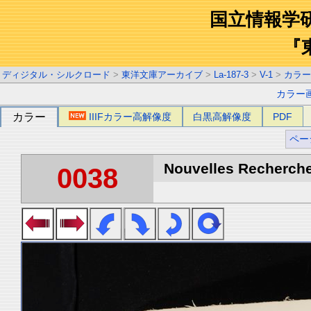
国立情報学
『
ディジタル・シルクロード
>
東洋文庫アーカイブ
>
La-187-3
>
V-1
>
カラー
カラー
カラー
IIIFカラー高解像度
白黒高解像度
PDF
ペー
Nouvelles Recherche
0038