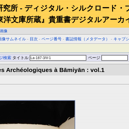
研究所 - ディジタル・シルクロード・
東洋文庫所蔵』貴重書デジタルアーカ
画像
画像サムネイル
-
目次
-
ページ番号
-
書誌情報（メタデータ）
-
キャプ
ジ検索
タイトル
ページ
s Archéologiques à Bāmiyān : vol.1