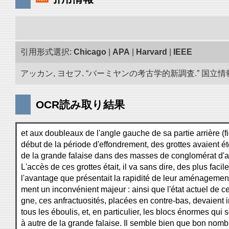
引用形式選択:
Chicago
|
APA
|
Harvard
|
IEEE
アッカン, ヨセフ. “バーミヤンの考古学的新調査.” 国立情報学
OCR読み取り結果
et aux doubleaux de l'angle gauche de sa partie arrière (fi
début de la période d'effondrement, des grottes avaient é
de la grande falaise dans des masses de conglomérat d'as
L'accès de ces grottes était, il va sans dire, des plus facil
l'avantage que présentait la rapidité de leur aménagement
ment un inconvénient majeur : ainsi que l'état actuel de c
gne, ces anfractuosités, placées en contre-bas, devaient i
tous les éboulis, et, en particulier, les blocs énormes qui
à autre de la grande falaise. Il semble bien que bon nom