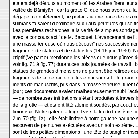
étaient déjà détruits au moment où les Arabes firent leur a
vallée de Bāmiyān ; car la grotte G, que nous avons eu l
dégager complètement, ne portait aucune trace de ces mut
sulmans faisaient d'ordinaire subir aux peintures qui se tr
Les premières recherches, à la vérité de simples sondages
avec le concours actif de M. Bacquet. L'avancement se fit 
une masse terreuse où nous découvrîmes successivement
fragments de statues et de statuettes (14-16 juin 1930). N
criptif (Ve partie) mentionne les pièces que nous pûmes dé
voir fig. 71 à fig. 77) durant ces trois journées de travail 
statues de grandes dimensions ne purent être retirées que 
fragments de la pierraille qui les emprisonnait. Un grand 
ments de manuscrits, pris dans la masse terreuse, furent
jour ; ces documents avaient malheureusement subi l'acti
— de nombreuses infiltrations s'étant produites à travers 
de la grotte — et étaient littéralement soudés, par couc
limoneux. Notre galerie atteignit vers la fin du troisième 
2 m. 70 (fig. IX) ; elle était limitée à notre gauche par une 
recouvert de peintures exécutées avec un soin extrême. L
sont de très petites dimensions : une tête de sanglier ins