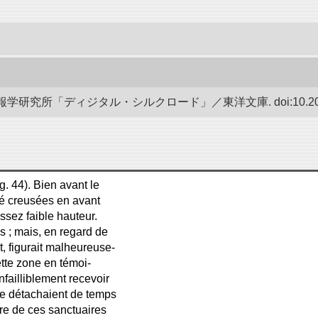
研究所「ディジタル・シルクロード」／東洋文庫. doi:10.20676
g. 44). Bien avant le
té creusées en avant
sez faible hauteur.
es ; mais, en regard de
, figurait malheureuse-
ette zone en témoi-
nfailliblement recevoir
 se détachaient de temps
bre de ces sanctuaires