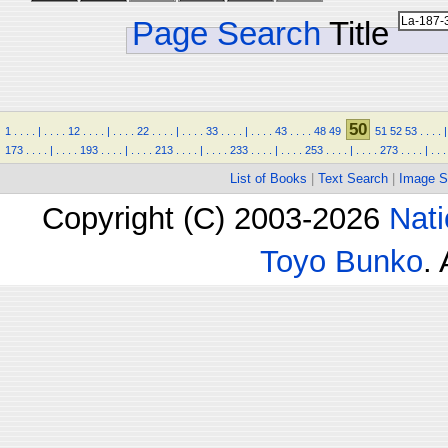
Page Search
Title
50
1
.
.
.
.
|
.
.
.
.
12
.
.
.
.
|
.
.
.
.
22
.
.
.
.
|
.
.
.
.
33
.
.
.
.
|
.
.
.
.
43
.
.
.
.
48
49
51
52
53
.
.
.
.
|
173
.
.
.
.
|
.
.
.
.
193
.
.
.
.
|
.
.
.
.
213
.
.
.
.
|
.
.
.
.
233
.
.
.
.
|
.
.
.
.
253
.
.
.
.
|
.
.
.
.
273
.
.
.
.
|
.
.
.
List of Books
|
Text Search
|
Image S
Copyright (C) 2003-2026
Nati
Toyo Bunko
.