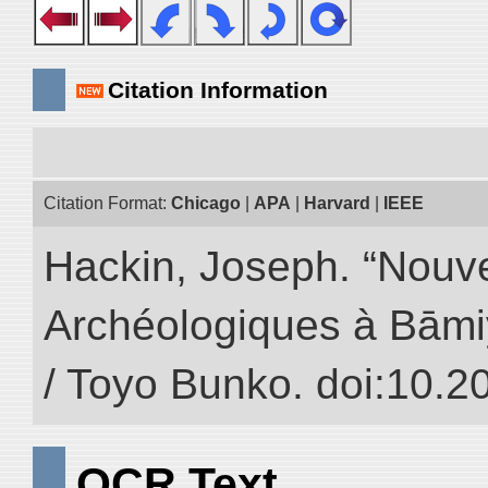
Citation Information
Citation Format:
Chicago
|
APA
|
Harvard
|
IEEE
Hackin, Joseph. “Nouv
Archéologiques à Bāmiyā
/ Toyo Bunko. doi:10.
OCR Text