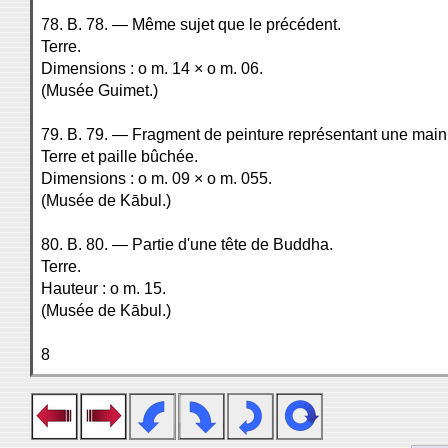
78. B. 78. — Même sujet que le précédent.
Terre.
Dimensions : o m. 14 × o m. 06.
(Musée Guimet.)
79. B. 79. — Fragment de peinture représentant une main
Terre et paille bûchée.
Dimensions : o m. 09 × o m. 055.
(Musée de Kābul.)
80. B. 80. — Partie d'une tête de Buddha.
Terre.
Hauteur : o m. 15.
(Musée de Kābul.)
8