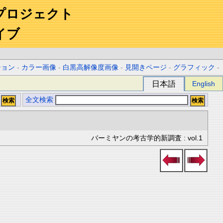
プロジェクト
イブ
ション
-
カラー画像
-
白黒高解像度画像
-
見開きページ
-
グラフィック
-
日本語
English
全文検索
バーミヤンの考古学的新調査 : vol.1