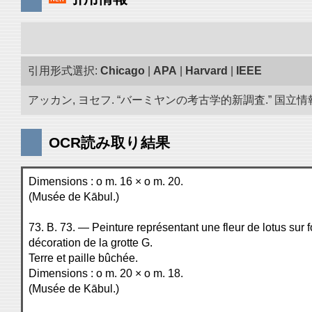
引用形式選択:
Chicago
|
APA
|
Harvard
|
IEEE
アッカン, ヨセフ. “バーミヤンの考古学的新調査.” 国立情報学
OCR読み取り結果
Dimensions : o m. 16 × o m. 20.
(Musée de Kābul.)
73. B. 73. — Peinture représentant une fleur de lotus sur 
décoration de la grotte G.
Terre et paille bûchée.
Dimensions : o m. 20 × o m. 18.
(Musée de Kābul.)