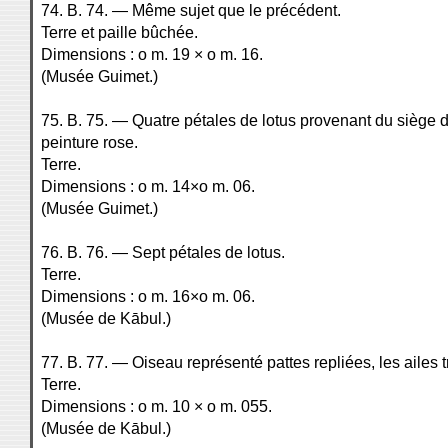
74. B. 74. — Même sujet que le précédent.
Terre et paille bûchée.
Dimensions : o m. 19 × o m. 16.
(Musée Guimet.)
75. B. 75. — Quatre pétales de lotus provenant du siège 
peinture rose.
Terre.
Dimensions : o m. 14×o m. 06.
(Musée Guimet.)
76. B. 76. — Sept pétales de lotus.
Terre.
Dimensions : o m. 16×o m. 06.
(Musée de Kābul.)
77. B. 77. — Oiseau représenté pattes repliées, les ailes t
Terre.
Dimensions : o m. 10 × o m. 055.
(Musée de Kābul.)