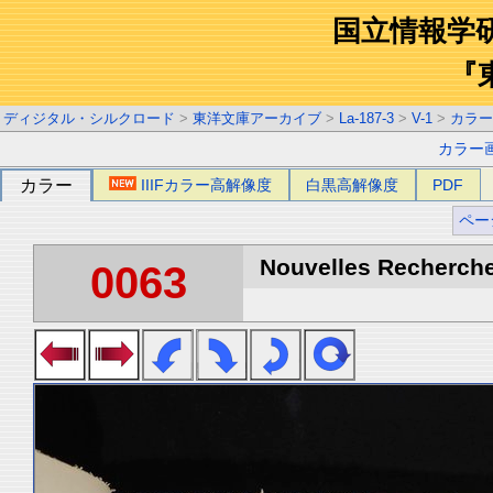
国立情報学
『
ディジタル・シルクロード
>
東洋文庫アーカイブ
>
La-187-3
>
V-1
>
カラー
カラー
カラー
IIIFカラー高解像度
白黒高解像度
PDF
ペー
Nouvelles Recherche
0063