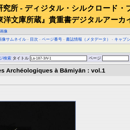
研究所 - ディジタル・シルクロード・
東洋文庫所蔵』貴重書デジタルアーカ
画像
画像サムネイル
-
目次
-
ページ番号
-
書誌情報（メタデータ）
-
キャプ
ジ検索
タイトル
ページ
s Archéologiques à Bāmiyān : vol.1