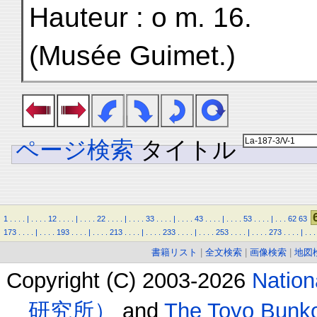
Hauteur : o m. 16.
(Musée Guimet.)
ページ検索
タイトル
1
.
.
.
.
|
.
.
.
.
12
.
.
.
.
|
.
.
.
.
22
.
.
.
.
|
.
.
.
.
33
.
.
.
.
|
.
.
.
.
43
.
.
.
.
|
.
.
.
.
53
.
.
.
.
|
.
.
.
62
63
173
.
.
.
.
|
.
.
.
.
193
.
.
.
.
|
.
.
.
.
213
.
.
.
.
|
.
.
.
.
233
.
.
.
.
|
.
.
.
.
253
.
.
.
.
|
.
.
.
.
273
.
.
.
.
|
.
.
.
書籍リスト
|
全文検索
|
画像検索
|
地図
Copyright (C) 2003-2026
Natio
研究所）
and
The Toyo B