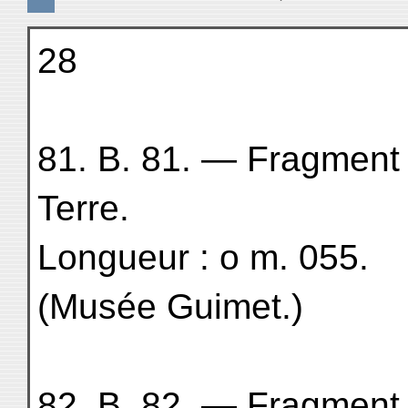
28
81. B. 81. — Fragment d
Terre.
Longueur : o m. 055.
(Musée Guimet.)
82. B. 82. — Fragment 