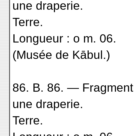
une draperie.
Terre.
Longueur : o m. 06.
(Musée de Kābul.)
86. B. 86. — Fragment
une draperie.
Terre.