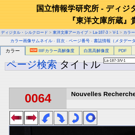
国立情報学研究所 - ディ
『東洋文庫所蔵』
ディジタル・シルクロード
>
東洋文庫アーカイブ
>
La-187-3
>
V-1
>
カラー
カラー画像サムネイル
-
目次
-
ページ番号
-
書誌情報（メタデー
カラー
IIIFカラー高解像度
白黒高解像度
PDF
ページ検索
タイトル
Nouvelles Recherche
0064