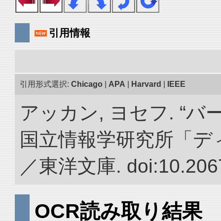
引用情報
引用形式選択:
Chicago
|
APA
|
Harvard
|
IEEE
アッカン, ヨセフ. “
国立情報学研究所「デ
／東洋文庫. doi:10.2067
OCR読み取り結果