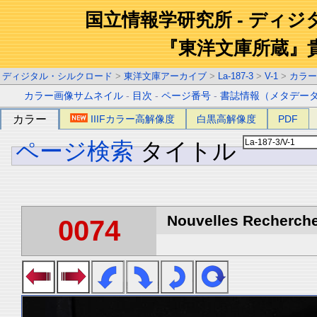
国立情報学研究所 - ディ
『東洋文庫所蔵』
ディジタル・シルクロード
>
東洋文庫アーカイブ
>
La-187-3
>
V-1
>
カラー
カラー画像サムネイル
-
目次
-
ページ番号
-
書誌情報（メタデー
カラー
IIIFカラー高解像度
白黒高解像度
PDF
ページ検索
タイトル
Nouvelles Recherche
0074