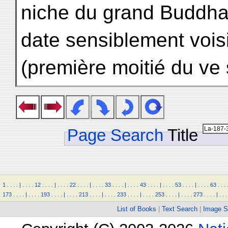
niche du grand Buddh
date sensiblement vois
(première moitié du ve 
Page Search
Title
1
.
.
.
.
|
.
.
.
.
12
.
.
.
.
|
.
.
.
.
22
.
.
.
.
|
.
.
.
.
33
.
.
.
.
|
.
.
.
.
43
.
.
.
.
|
.
.
.
.
53
.
.
.
.
|
.
.
.
.
63
.
.
.
173
.
.
.
.
|
.
.
.
.
193
.
.
.
.
|
.
.
.
.
213
.
.
.
.
|
.
.
.
.
233
.
.
.
.
|
.
.
.
.
253
.
.
.
.
|
.
.
.
.
273
.
.
.
.
|
.
.
.
List of Books
|
Text Search
|
Image S