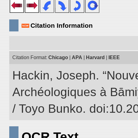
Citation Information
Citation Format:
Chicago
|
APA
|
Harvard
|
IEEE
Hackin, Joseph. “Nouv
Archéologiques à Bāmiyā
/ Toyo Bunko. doi:10.
OCR Text