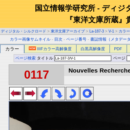
国立情報学研究所 - ディ
『東洋文庫所蔵』
ディジタル・シルクロード
>
東洋文庫アーカイブ
>
La-187-3
>
V-1
>
カラー
カラー画像サムネイル
-
目次
-
ページ番号
-
書誌情報（メタデー
カラー
IIIFカラー高解像度
白黒高解像度
PDF
ページ検索
タイトル
ページ
Nouvelles Recherche
0117