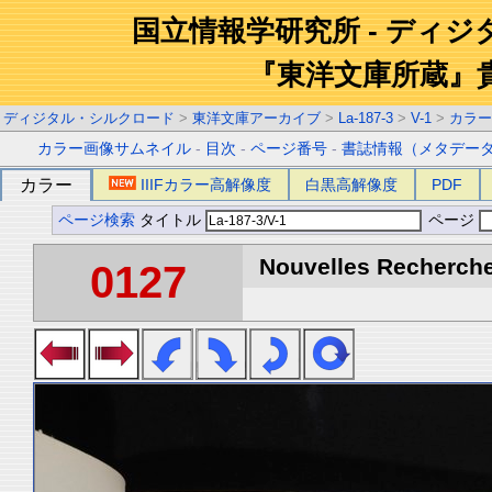
国立情報学研究所 - ディ
『東洋文庫所蔵』
ディジタル・シルクロード
>
東洋文庫アーカイブ
>
La-187-3
>
V-1
>
カラー
カラー画像サムネイル
-
目次
-
ページ番号
-
書誌情報（メタデー
カラー
IIIFカラー高解像度
白黒高解像度
PDF
ページ検索
タイトル
ページ
Nouvelles Recherche
0127