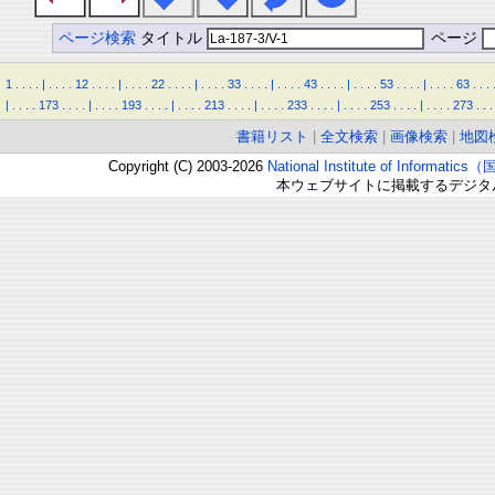
ページ検索
タイトル
ページ
1
.
.
.
.
|
.
.
.
.
12
.
.
.
.
|
.
.
.
.
22
.
.
.
.
|
.
.
.
.
33
.
.
.
.
|
.
.
.
.
43
.
.
.
.
|
.
.
.
.
53
.
.
.
.
|
.
.
.
.
63
.
.
.
|
.
.
.
.
173
.
.
.
.
|
.
.
.
.
193
.
.
.
.
|
.
.
.
.
213
.
.
.
.
|
.
.
.
.
233
.
.
.
.
|
.
.
.
.
253
.
.
.
.
|
.
.
.
.
273
.
.
.
書籍リスト
|
全文検索
|
画像検索
|
地図
Copyright (C) 2003-2026
National Institute of Inform
本ウェブサイトに掲載するデジタ