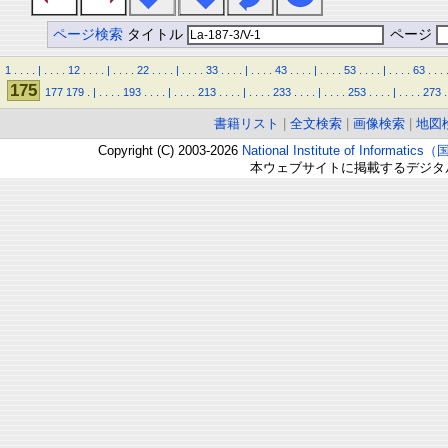
ページ検索
タイトル
ページ
1
.
.
.
.
|
.
.
.
.
12
.
.
.
.
|
.
.
.
.
22
.
.
.
.
|
.
.
.
.
33
.
.
.
.
|
.
.
.
.
43
.
.
.
.
|
.
.
.
.
53
.
.
.
.
|
.
.
.
.
63
.
.
.
175
177
179
.
|
.
.
.
.
193
.
.
.
.
|
.
.
.
.
213
.
.
.
.
|
.
.
.
.
233
.
.
.
.
|
.
.
.
.
253
.
.
.
.
|
.
.
.
.
273
.
書籍リスト
|
全文検索
|
画像検索
|
地図
Copyright (C) 2003-2026
National Institute of Inform
本ウェブサイトに掲載するデジタ