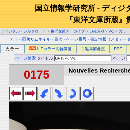
国立情報学研究所 - ディ
『東洋文庫所蔵』
ディジタル・シルクロード
>
東洋文庫アーカイブ
>
La-187-3
>
V-1
>
カラー
カラー画像サムネイル
-
目次
-
ページ番号
-
書誌情報（メタデー
カラー
IIIFカラー高解像度
白黒高解像度
PDF
ページ検索
タイトル
ページ
Nouvelles Recherche
0175