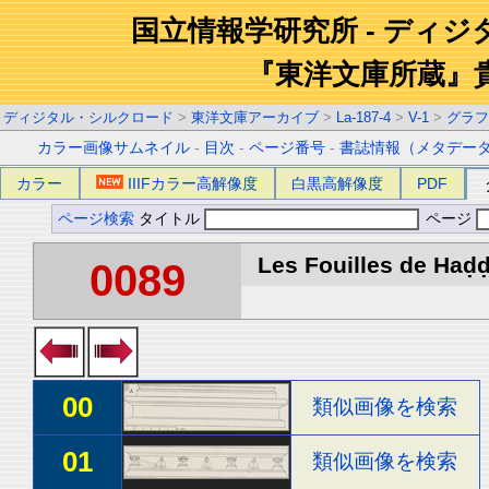
国立情報学研究所 - ディ
『東洋文庫所蔵』
ディジタル・シルクロード
>
東洋文庫アーカイブ
>
La-187-4
>
V-1
>
グラフ
カラー画像サムネイル
-
目次
-
ページ番号
-
書誌情報（メタデー
カラー
IIIFカラー高解像度
白黒高解像度
PDF
ページ検索
タイトル
ページ
Les Fouilles de Haḍḍa
0089
00
類似画像を検索
01
類似画像を検索