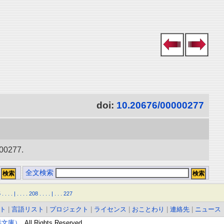
doi:
10.20676/00000277
277.
全文検索
5
.
.
.
.
|
.
.
.
.
208
.
.
.
.
|
.
.
.
227
ト
|
言語リスト
|
プロジェクト
|
ライセンス
|
おことわり
|
連絡先
|
ニュース
東洋文庫）
. All Rights Reserved.