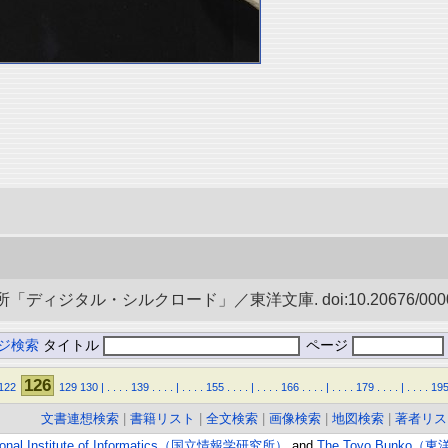
ディジタル・シルクロード」／東洋文庫. doi:10.20676/00000
ジ検索
タイトル
ページ
126
122
129
130
|
.
.
.
.
139
.
.
.
.
|
.
.
.
.
155
.
.
.
.
|
.
.
.
.
166
.
.
.
.
|
.
.
.
.
179
.
.
.
.
|
.
.
.
.
19
文書連想検索
|
書籍リスト
|
全文検索
|
画像検索
|
地図検索
|
著者リス
ional Institute of Informatics（国立情報学研究所）
and
The Toyo Bunko（