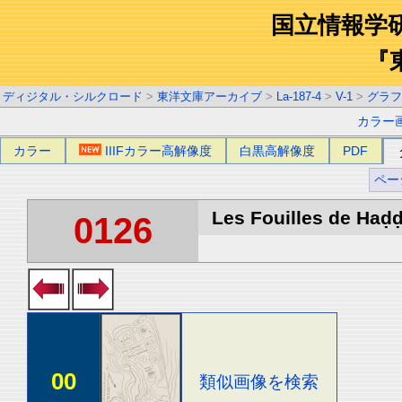
国立情報学
『
ディジタル・シルクロード
>
東洋文庫アーカイブ
>
La-187-4
>
V-1
>
グラフ
カラー
カラー
IIIFカラー高解像度
白黒高解像度
PDF
ペー
Les Fouilles de Haḍḍa
0126
00
類似画像を検索