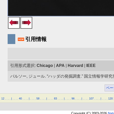
引用情報
引用形式選択:
Chicago
|
APA
|
Harvard
|
IEEE
バルソー, ジュール. “ハッダの発掘調査.” 国立情報学研究所「
ペー
12
.
.
.
.
|
.
.
.
.
40
.
.
.
.
|
.
.
.
.
58
.
.
.
.
|
.
.
.
.
83
.
.
.
.
|
.
.
.
.
96
.
.
.
.
|
.
.
.
.
107
.
.
.
.
|
.
.
.
.
120
Copyright (C) 2003-2026
Nat