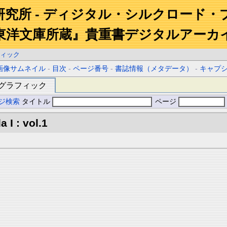
研究所 - ディジタル・シルクロード・
東洋文庫所蔵』貴重書デジタルアーカ
ィック
画像サムネイル
-
目次
-
ページ番号
-
書誌情報（メタデータ）
-
キャプ
グラフィック
ジ検索
タイトル
ページ
 I : vol.1