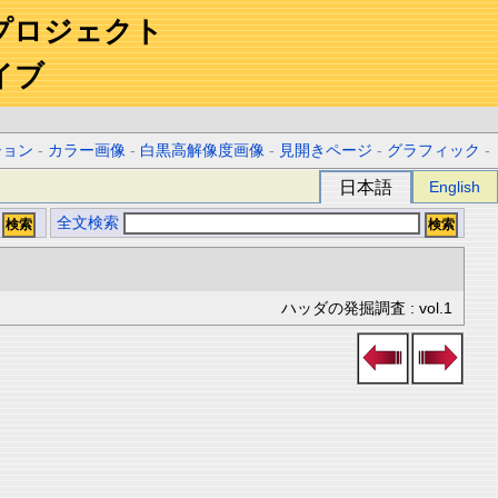
プロジェクト
イブ
ション
-
カラー画像
-
白黒高解像度画像
-
見開きページ
-
グラフィック
-
日本語
English
全文検索
ハッダの発掘調査 : vol.1