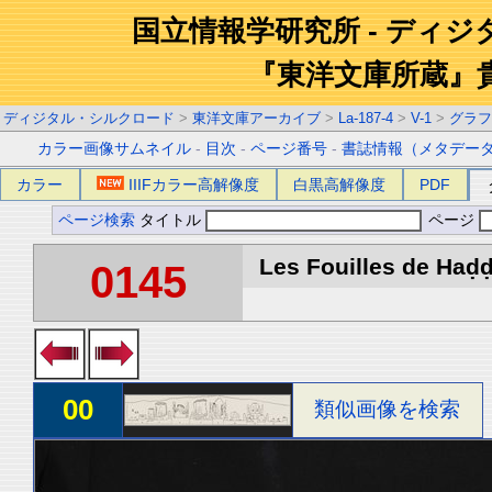
国立情報学研究所 - ディ
『東洋文庫所蔵』
ディジタル・シルクロード
>
東洋文庫アーカイブ
>
La-187-4
>
V-1
>
グラフ
カラー画像サムネイル
-
目次
-
ページ番号
-
書誌情報（メタデー
カラー
IIIFカラー高解像度
白黒高解像度
PDF
ページ検索
タイトル
ページ
Les Fouilles de Haḍḍa
0145
00
類似画像を検索