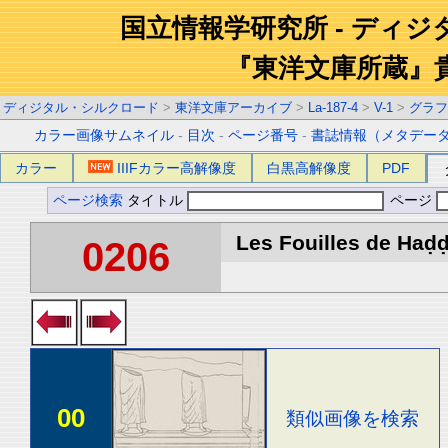
国立情報学研究所 - ディ
『東洋文庫所蔵』
ディジタル・シルクロード
>
東洋文庫アーカイブ
>
La-187-4
>
V-1
>
グラフ
カラー画像サムネイル
-
目次
-
ページ番号
-
書誌情報（メタデー
カラー
IIIFカラー高解像度
白黒高解像度
PDF
ページ検索
タイトル
ページ
Les Fouilles de Haḍḍa
0206
00
類似画像を検索