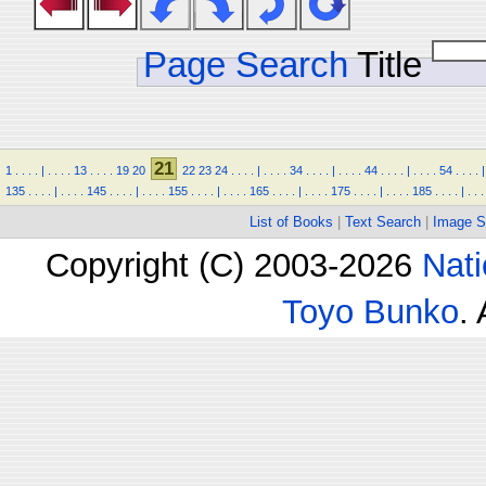
Page Search
Title
21
1
.
.
.
.
|
.
.
.
.
13
.
.
.
.
19
20
22
23
24
.
.
.
.
|
.
.
.
.
34
.
.
.
.
|
.
.
.
.
44
.
.
.
.
|
.
.
.
.
54
.
.
.
.
|
135
.
.
.
.
|
.
.
.
.
145
.
.
.
.
|
.
.
.
.
155
.
.
.
.
|
.
.
.
.
165
.
.
.
.
|
.
.
.
.
175
.
.
.
.
|
.
.
.
.
185
.
.
.
.
|
.
.
.
List of Books
|
Text Search
|
Image S
Copyright (C) 2003-2026
Nati
Toyo Bunko
.