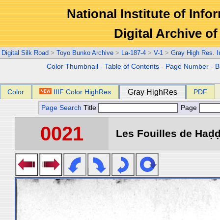
National Institute of Info
Digital Archive 
Digital Silk Road
>
Toyo Bunko Archive
>
La-187-4
>
V-1
>
Gray High Res. 
Color Thumbnail
-
Table of Contents
-
Page Number
-
B
Color
IIIF Color HighRes
Gray HighRes
PDF
Page Search
Title
Page
0021
Les Fouilles de Haḍḍa