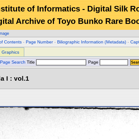
stitute of Informatics - Digital Silk 
gital Archive of Toyo Bunko Rare Bo
Image
of Contents
-
Page Number
-
Biliographic Information (Metadata)
-
Cap
Graphics
Page Search
Title
Page
 I : vol.1