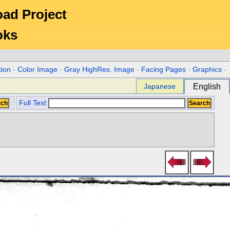
Road Project
oks
tion
-
Color Image
-
Gray HighRes. Image
-
Facing Pages
-
Graphics
-
Japanese
English
Full Text