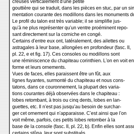
creusés verticalement d'une petite
gouttière qui se traduit, dans les pièces en stuc, par un s
mentation courante des modillons dans les monuments d
Le profil du talon est très variable; il se simplifie jus-
qu'à ne plus représenter qu'un ventre proéminent repo-
sant directement sur la corniche en congé.
Certains d'entre eux ont, latéralement, des ailettes ou
astragales à leur base, allongées en profondeur (fasc. II,
pl. 22, e et fig. 17). Ces consoles ou modillons sont
une réminiscence du chapiteau corinthien. L'on en voit en 
forme et leurs ornements.
Vues de faces, elles paraissent être un fût, aux
lignes fuyantes, surmonté du chapiteau et nous cons-
tatons, dans ce couronnement, la plupart des varia-
tions courantes déjà observées dans le chapiteau :
lobes retombant, à trois ou cinq dents, lobes en lan-
guettes, etc. Il n'est pas jusqu'au besoin de surchar-
ger cet ornement qui n'apparaisse. C'est ainsi que l'on
voit même, parfois, ces petits lobes retomber à la
base de la console (fasc. II, pl. 22, b). Enfin elles sont a
certains stûpa, leur sont substitués.