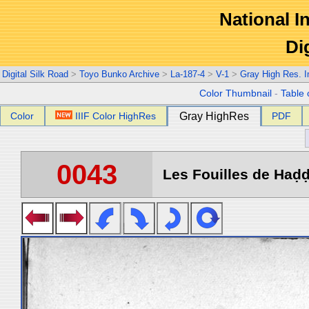
National In
Di
Digital Silk Road
>
Toyo Bunko Archive
>
La-187-4
>
V-1
>
Gray High Res. 
Color Thumbnail
-
Table 
Color
IIIF Color HighRes
Gray HighRes
PDF
0043
Les Fouilles de Haḍḍa