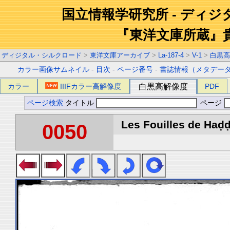
国立情報学研究所 - ディ
『東洋文庫所蔵』
ディジタル・シルクロード
>
東洋文庫アーカイブ
>
La-187-4
>
V-1
>
白黒高
カラー画像サムネイル
-
目次
-
ページ番号
-
書誌情報（メタデー
カラー
IIIFカラー高解像度
白黒高解像度
PDF
ページ検索
タイトル
ページ
Les Fouilles de Haḍḍa
0050