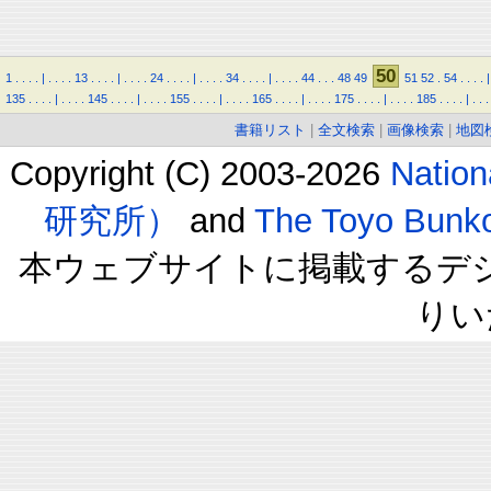
50
1
.
.
.
.
|
.
.
.
.
13
.
.
.
.
|
.
.
.
.
24
.
.
.
.
|
.
.
.
.
34
.
.
.
.
|
.
.
.
.
44
.
.
.
48
49
51
52
.
54
.
.
.
.
|
135
.
.
.
.
|
.
.
.
.
145
.
.
.
.
|
.
.
.
.
155
.
.
.
.
|
.
.
.
.
165
.
.
.
.
|
.
.
.
.
175
.
.
.
.
|
.
.
.
.
185
.
.
.
.
|
.
.
.
書籍リスト
|
全文検索
|
画像検索
|
地図
Copyright (C) 2003-2026
Natio
研究所）
and
The Toyo B
本ウェブサイトに掲載するデ
りい