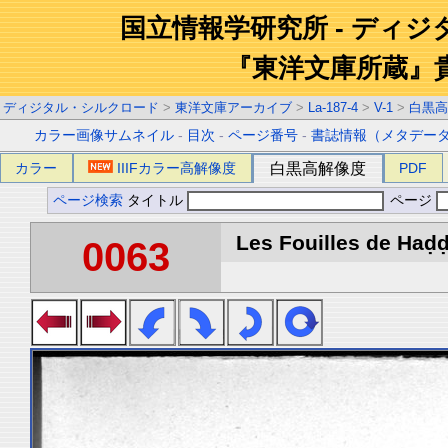
国立情報学研究所 - ディ
『東洋文庫所蔵』
ディジタル・シルクロード
>
東洋文庫アーカイブ
>
La-187-4
>
V-1
>
白黒高
カラー画像サムネイル
-
目次
-
ページ番号
-
書誌情報（メタデー
カラー
IIIFカラー高解像度
白黒高解像度
PDF
ページ検索
タイトル
ページ
Les Fouilles de Haḍḍa
0063