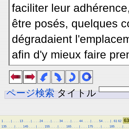
faciliter leur adhérence,
être posés, quelques c
dégradaient l'emplaceme
afin d'y mieux faire pre
ページ検索
タイトル
63
1
.
.
.
.
|
.
.
.
.
13
.
.
.
.
|
.
.
.
.
24
.
.
.
.
|
.
.
.
.
34
.
.
.
.
|
.
.
.
.
44
.
.
.
.
|
.
.
.
.
54
.
.
.
.
|
.
61
62
135
.
.
.
.
|
.
.
.
.
145
.
.
.
.
|
.
.
.
.
155
.
.
.
.
|
.
.
.
.
165
.
.
.
.
|
.
.
.
.
175
.
.
.
.
|
.
.
.
.
185
.
.
.
.
|
.
.
.