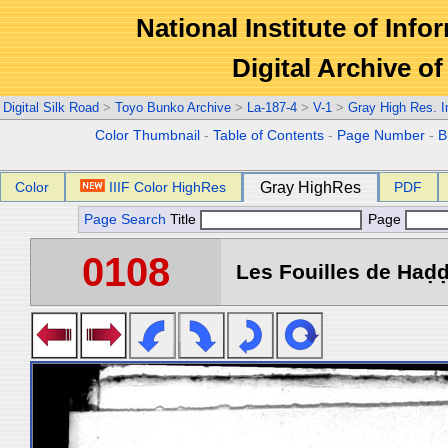
National Institute of Info
Digital Archive 
Digital Silk Road
>
Toyo Bunko Archive
>
La-187-4
>
V-1
>
Gray High Res. 
Color Thumbnail
-
Table of Contents
-
Page Number
-
B
Color
IIIF Color HighRes
Gray HighRes
PDF
Page Search
Title
Page
0108
Les Fouilles de Haḍḍa