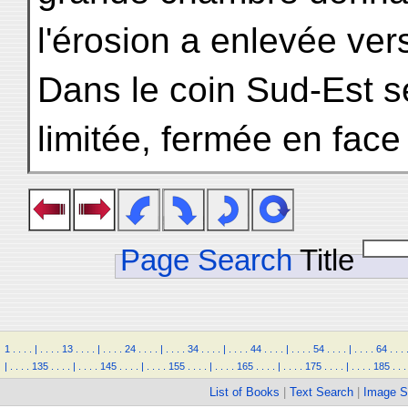
l'érosion a enlevée vers
Dans le coin Sud-Est s
limitée, fermée en face
Page Search
Title
1
.
.
.
.
|
.
.
.
.
13
.
.
.
.
|
.
.
.
.
24
.
.
.
.
|
.
.
.
.
34
.
.
.
.
|
.
.
.
.
44
.
.
.
.
|
.
.
.
.
54
.
.
.
.
|
.
.
.
.
64
.
.
.
|
.
.
.
.
135
.
.
.
.
|
.
.
.
.
145
.
.
.
.
|
.
.
.
.
155
.
.
.
.
|
.
.
.
.
165
.
.
.
.
|
.
.
.
.
175
.
.
.
.
|
.
.
.
.
185
.
.
.
List of Books
|
Text Search
|
Image S