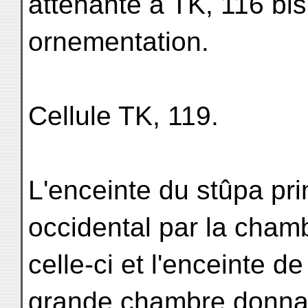
attenante à TK, 116 bis
ornementation.
Cellule TK, 119.
L'enceinte du stûpa pri
occidental par la cham
celle-ci et l'enceinte d
grande chambre donnant