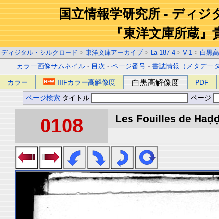
国立情報学研究所 - ディ
『東洋文庫所蔵』
ディジタル・シルクロード
>
東洋文庫アーカイブ
>
La-187-4
>
V-1
>
白黒高
カラー画像サムネイル
-
目次
-
ページ番号
-
書誌情報（メタデー
カラー
IIIFカラー高解像度
白黒高解像度
PDF
ページ検索
タイトル
ページ
Les Fouilles de Haḍḍa
0108