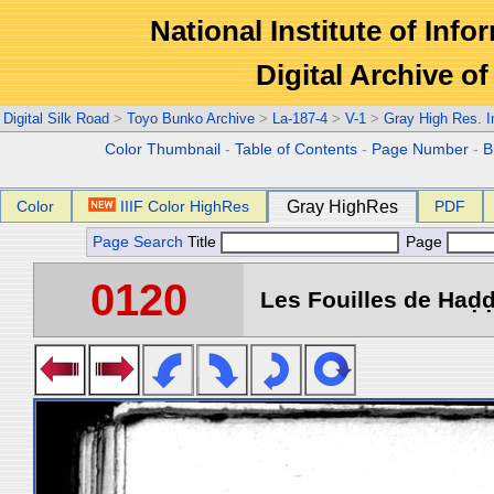
National Institute of Info
Digital Archive 
Digital Silk Road
>
Toyo Bunko Archive
>
La-187-4
>
V-1
>
Gray High Res. 
Color Thumbnail
-
Table of Contents
-
Page Number
-
B
Color
IIIF Color HighRes
Gray HighRes
PDF
Page Search
Title
Page
0120
Les Fouilles de Haḍḍa