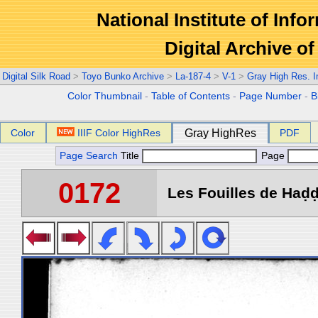
National Institute of Info
Digital Archive 
Digital Silk Road
>
Toyo Bunko Archive
>
La-187-4
>
V-1
>
Gray High Res. 
Color Thumbnail
-
Table of Contents
-
Page Number
-
B
Color
IIIF Color HighRes
Gray HighRes
PDF
Page Search
Title
Page
0172
Les Fouilles de Haḍḍa