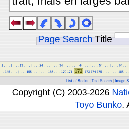
trait, mais en larges b
Page Search
Title
1
.
.
.
.
|
.
.
.
.
13
.
.
.
.
|
.
.
.
.
24
.
.
.
.
|
.
.
.
.
34
.
.
.
.
|
.
.
.
.
44
.
.
.
.
|
.
.
.
.
54
.
.
.
.
|
.
.
.
.
64
.
.
.
172
.
.
145
.
.
.
.
|
.
.
.
.
155
.
.
.
.
|
.
.
.
.
165
.
.
.
.
170
171
173
174
175
.
.
.
.
|
.
.
.
.
185
.
.
.
List of Books
|
Text Search
|
Image S
Copyright (C) 2003-2026
Nati
Toyo Bunko
.